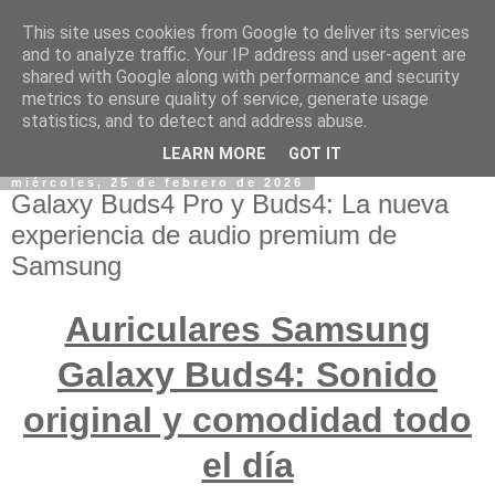
This site uses cookies from Google to deliver its services
and to analyze traffic. Your IP address and user-agent are
shared with Google along with performance and security
metrics to ensure quality of service, generate usage
statistics, and to detect and address abuse.
LEARN MORE
GOT IT
miércoles, 25 de febrero de 2026
Galaxy Buds4 Pro y Buds4: La nueva
experiencia de audio premium de
Samsung
Auriculares Samsung
Galaxy Buds4: Sonido
original y comodidad todo
el día