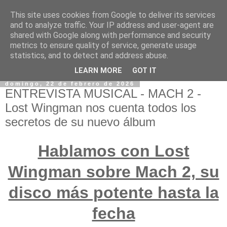
This site uses cookies from Google to deliver its services
and to analyze traffic. Your IP address and user-agent are
shared with Google along with performance and security
metrics to ensure quality of service, generate usage
statistics, and to detect and address abuse.
LEARN MORE
GOT IT
domingo, 22 de febrero de 2026
ENTREVISTA MUSICAL - MACH 2 -
Lost Wingman nos cuenta todos los
secretos de su nuevo álbum
Hablamos con Lost
Wingman sobre Mach 2, su
disco más potente hasta la
fecha