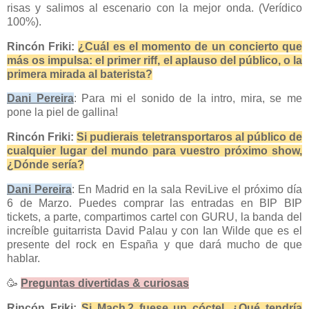
risas y salimos al escenario con la mejor onda. (Verídico
100%).
Rincón Friki:
¿Cuál es el momento de un concierto que
más os impulsa: el primer riff, el aplauso del público, o la
primera mirada al baterista?
Dani Pereira
: Para mi el sonido de la intro, mira, se me
pone la piel de gallina!
Rincón Friki:
Si pudierais teletransportaros al público de
cualquier lugar del mundo para vuestro próximo show,
¿Dónde sería?
Dani Pereira
: En Madrid en la sala ReviLive el próximo día
6 de Marzo. Puedes comprar las entradas en BIP BIP
tickets, a parte, compartimos cartel con GURU, la banda del
increíble guitarrista David Palau y con Ian Wilde que es el
presente del rock en España y que dará mucho de que
hablar.
🥳
Preguntas divertidas & curiosas
Rincón Friki:
Si Mach 2 fuese un cóctel, ¿Qué tendría