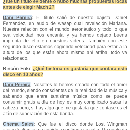
¿fue un título evidente o hubo muchas propuestas locas
antes de elegir Mach 2?
Dani Pereira
: El título salió de nuestro bajista Daniel
Fernández, en audio de wasap cual revelación Mariana.
Nuestra relación con el mundo aeronáutico y todo lo que
sea velocidad nos encanta y ya hemos dejado buena
impronta de ello en nuestros videos. También con este
segundo disco estamos cogiendo velocidad para estar a la
altura de los que están ahora mismo ahí arriba, todo va
relacionado.
Rincón Friki:
¿Qué historia os gustaría que contara este
disco en 10 años?
Dani Pereira
: Nosotros lo hemos creado con todo el amor
del mundo, siendo conscientes de la realidad de la música y
sabiendo que entre tantísima música como se puede
consumir gratis a día de hoy es muy complicado sacar la
cabeza pero, si hay algo que me gustaría que contase es el
afán de superación de esta banda.
Chema Sales
: Que fue el disco donde Lost Wingman
alcanzó afianzar su sonido y confirmar su valía. Un punto de