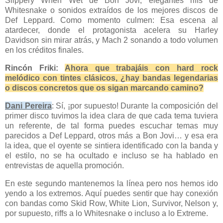
Slippery When Wet de Bon Jovi, elegantes riffs de
Whitesnake o sonidos extraídos de los mejores discos de
Def Leppard. Como momento culmen: Esa escena al
atardecer, donde el protagonista acelera su Harley
Davidson sin mirar atrás, y Mach 2 sonando a todo volumen
en los créditos finales.
Rincón Friki:
Ahora que trabajáis con hard rock
melódico con tintes clásicos, ¿hay bandas legendarias
o discos concretos que os sigan marcando camino?
Dani Pereira
: Sí, ¡por supuesto! Durante la composición del
primer disco tuvimos la idea clara de que cada tema tuviera
un referente, de tal forma puedes escuchar temas muy
parecidos a Def Leppard, otros más a Bon Jovi… y esa era
la idea, que el oyente se sintiera identificado con la banda y
el estilo, no se ha ocultado e incluso se ha hablado en
entrevistas de aquella promoción.
En este segundo mantenemos la línea pero nos hemos ido
yendo a los extremos. Aquí puedes sentir que hay conexión
con bandas como Skid Row, White Lion, Survivor, Nelson y,
por supuesto, riffs a lo Whitesnake o incluso a lo Extreme.