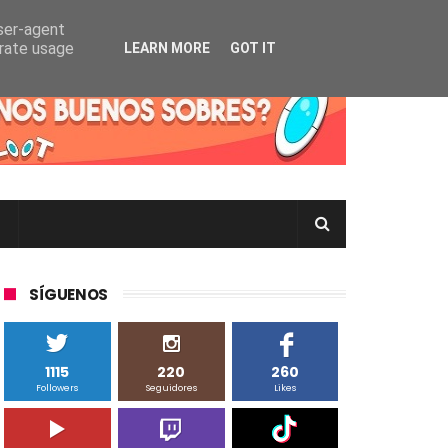
user-agent
erate usage
LEARN MORE
GOT IT
rtas Pokémon TCG en Inglés, Japonés o Chino
SÍGUENOS
1115
220
260
Followers
Seguidores
Likes