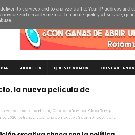
eliver its services and to analyze traffic. Your IP address and 
ormance and security metrics to ensure quality of service, gen
abuse.
Descubre en RotomLoot las últimas colecciones de ca
GÍA
JUGUETES
QUIÉNES SOMOS
CONTÁCTANOS
ecto, la nueva película de
en hechos reales
,
cartelera
,
Cine
,
cine frances
,
Claes Bang
,
ines 2026
,
estrenos
,
stephane demoustier
,
Swann Arlaud
,
tráiler
,
ición creativa choca con la política