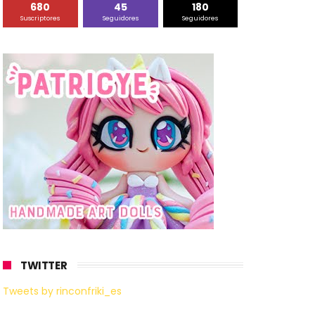
680
45
180
Suscriptores
Seguidores
Seguidores
TWITTER
Tweets by rinconfriki_es