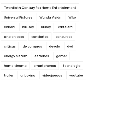
Twentieth Century Fox Home Entertainment
Universal Pictures
Wanda Visión
Wiko
Xiaomi
blu-ray
bluray
cartelera
cine en casa
conciertos
concursos
críticas
de compras
devolo
dvd
energy sistem
estrenos
gamer
home cinema
smartphones
tecnología
trailer
unboxing
videojuegos
youtube