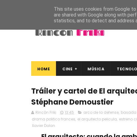
This site uses cookies from Google to d
are shared with Google along with perf
statistics, and to detect and address 
HOME
CINE
MÚSICA
TECNOLO
Tráiler y cartel de El arquit
Stéphane Demoustier
Rincón Friki
13:45
arco de la defense
,
basada 
drama politico frances
,
el arquitecto pelicula
,
estreno c
Xavier Dolan
El arquitecto: cuando la amb