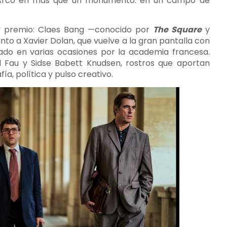
al Arco en más que un monumento: en un campo de
 y premio: Claes Bang —conocido por
The Square
y
unto a Xavier Dolan, que vuelve a la gran pantalla con
iado en varias ocasiones por la academia francesa.
 Fau y Sidse Babett Knudsen, rostros que aportan
a, política y pulso creativo.