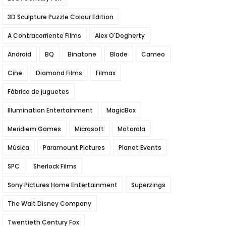
3D Sculpture Puzzle Colour Edition
A Contracorriente Films
Alex O'Dogherty
Android
BQ
Binatone
Blade
Cameo
Cine
Diamond Films
Filmax
Fábrica de juguetes
Illumination Entertainment
MagicBox
Meridiem Games
Microsoft
Motorola
Música
Paramount Pictures
Planet Events
SPC
Sherlock Films
Sony Pictures Home Entertainment
Superzings
The Walt Disney Company
Twentieth Century Fox