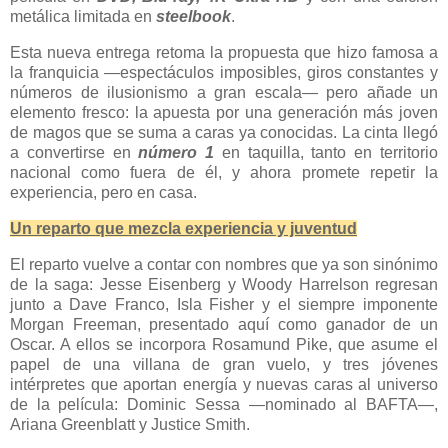
metálica limitada en
steelbook
.
Esta nueva entrega retoma la propuesta que hizo famosa a
la franquicia —espectáculos imposibles, giros constantes y
números de ilusionismo a gran escala— pero añade un
elemento fresco: la apuesta por una generación más joven
de magos que se suma a caras ya conocidas. La cinta llegó
a convertirse en
número 1
en taquilla, tanto en territorio
nacional como fuera de él, y ahora promete repetir la
experiencia, pero en casa.
Un reparto que mezcla experiencia y juventud
El reparto vuelve a contar con nombres que ya son sinónimo
de la saga: Jesse Eisenberg y Woody Harrelson regresan
junto a Dave Franco, Isla Fisher y el siempre imponente
Morgan Freeman, presentado aquí como ganador de un
Oscar. A ellos se incorpora Rosamund Pike, que asume el
papel de una villana de gran vuelo, y tres jóvenes
intérpretes que aportan energía y nuevas caras al universo
de la película: Dominic Sessa —nominado al BAFTA—,
Ariana Greenblatt y Justice Smith.