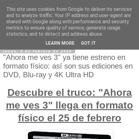
This site uses cookies from Google to deliver its services
and to analyze traffic. Your IP address and user-agent are
shared with Google along with performance and security
metrics to ensure quality of service, generate usage
statistics, and to detect and address abuse.
LEARN MORE
GOT IT
lunes, 2 de febrero de 2026
"Ahora me ves 3" ya tiene estreno en
formato físico: así son sus ediciones en
DVD, Blu-ray y 4K Ultra HD
Descubre el truco: "Ahora
me ves 3" llega en formato
físico el 25 de febrero