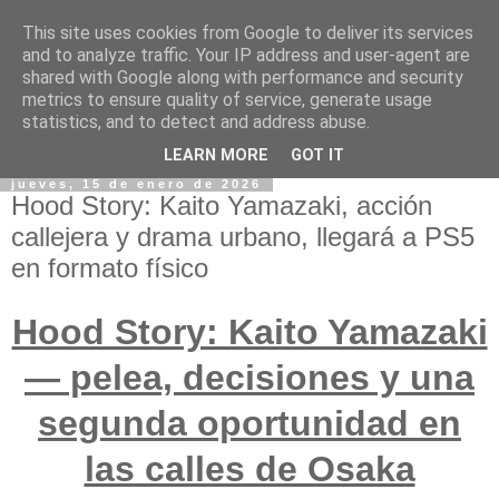
This site uses cookies from Google to deliver its services
and to analyze traffic. Your IP address and user-agent are
shared with Google along with performance and security
metrics to ensure quality of service, generate usage
statistics, and to detect and address abuse.
LEARN MORE
GOT IT
jueves, 15 de enero de 2026
Hood Story: Kaito Yamazaki, acción
callejera y drama urbano, llegará a PS5
en formato físico
Hood Story: Kaito Yamazaki
— pelea, decisiones y una
segunda oportunidad en
las calles de Osaka