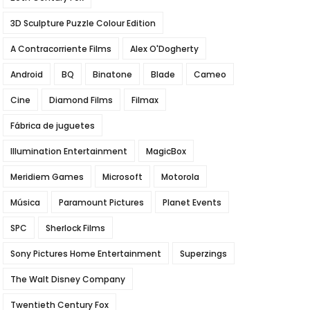
3D Sculpture Puzzle Colour Edition
A Contracorriente Films
Alex O'Dogherty
Android
BQ
Binatone
Blade
Cameo
Cine
Diamond Films
Filmax
Fábrica de juguetes
Illumination Entertainment
MagicBox
Meridiem Games
Microsoft
Motorola
Música
Paramount Pictures
Planet Events
SPC
Sherlock Films
Sony Pictures Home Entertainment
Superzings
The Walt Disney Company
Twentieth Century Fox