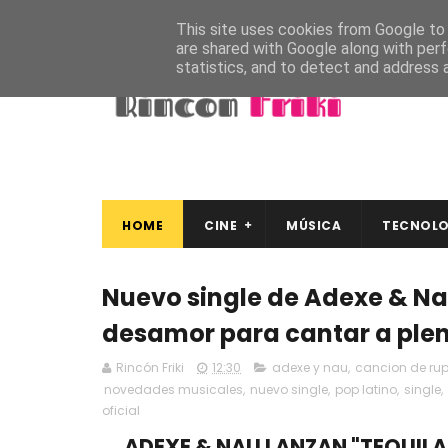
This site uses cookies from Google to d
are shared with Google along with perf
statistics, and to detect and address 
HOME
CINE
MÚSICA
TECNOLO
Nuevo single de Adexe & Na
desamor para cantar a ple
Rincón Friki
12:30
adexe y nau
,
cancion de rup
novedades musicales
,
nuevo single
,
pop latino
,
single
,
oficial
ADEXE & NAU LANZAN "TEQUILA