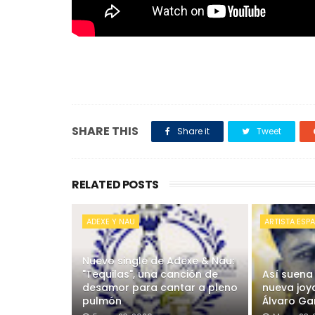
SHARE THIS
Share it
Tweet
RELATED POSTS
ADEXE Y NAU
ARTISTA ESP
Nuevo single de Adexe & Nau:
"Tequilas", una canción de
Así suena 
desamor para cantar a pleno
nueva joy
pulmón
Álvaro Ga