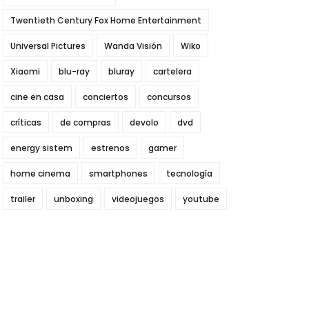
Twentieth Century Fox Home Entertainment
Universal Pictures
Wanda Visión
Wiko
Xiaomi
blu-ray
bluray
cartelera
cine en casa
conciertos
concursos
críticas
de compras
devolo
dvd
energy sistem
estrenos
gamer
home cinema
smartphones
tecnología
trailer
unboxing
videojuegos
youtube