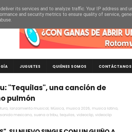
eliver its services and to analyze traffic. Your IP address and 
ormance and security metrics to ensure quality of service, gen
abuse.
Descubre en RotomLoot las últimas colecciones de ca
GÍA
JUGUETES
QUIÉNES SOMOS
CONTÁCTANOS
u: "Tequilas", una canción de
no pulmón
tura
,
lanzamiento musical
,
Música
,
musica 2026
,
musica latina
,
sonido mexicano
,
suena a tribu
,
tequilas
,
videoclip
,
videoclip
S", SU NUEVO SINGLE CON UN GUIÑO A