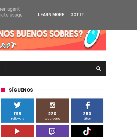
user-agent
erate usage
LEARN MORE
GOT IT
rtas Pokémon TCG en Inglés, Japonés o Chino
SÍGUENOS
1115
220
260
Followers
Seguidores
Likes