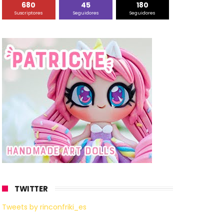
680
45
180
Suscriptores
Seguidores
Seguidores
TWITTER
Tweets by rinconfriki_es