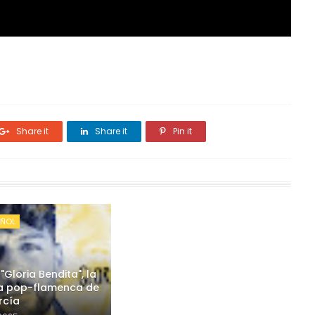
Share it
Share it
Pin it
AÑOL
"Gloria Bendita", la
a pop-flamenca de
rcía