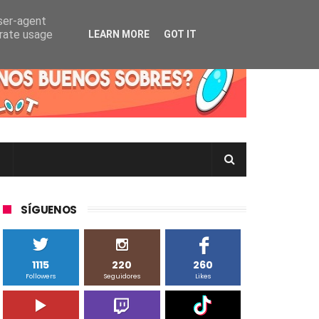
user-agent
erate usage
LEARN MORE
GOT IT
rtas Pokémon TCG en Inglés, Japonés o Chino
SÍGUENOS
1115
220
260
Followers
Seguidores
Likes