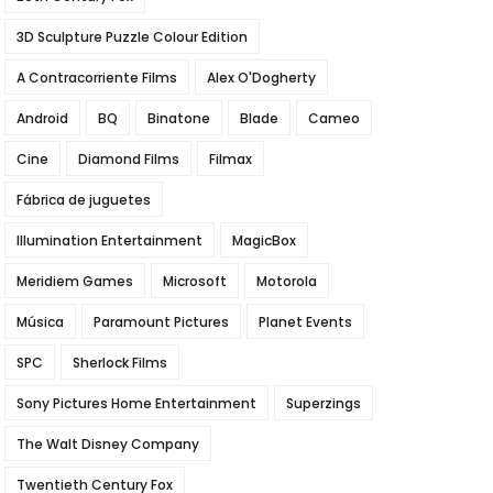
3D Sculpture Puzzle Colour Edition
A Contracorriente Films
Alex O'Dogherty
Android
BQ
Binatone
Blade
Cameo
Cine
Diamond Films
Filmax
Fábrica de juguetes
Illumination Entertainment
MagicBox
Meridiem Games
Microsoft
Motorola
Música
Paramount Pictures
Planet Events
SPC
Sherlock Films
Sony Pictures Home Entertainment
Superzings
The Walt Disney Company
Twentieth Century Fox