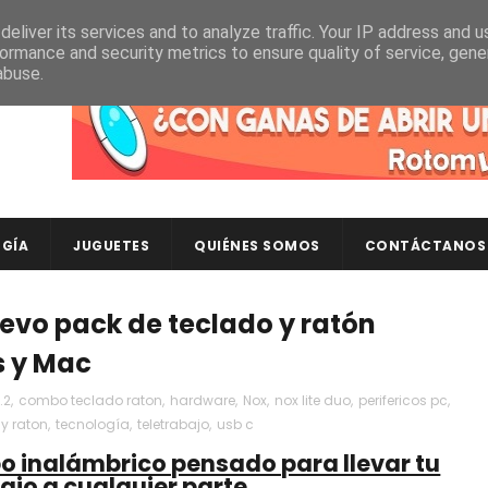
eliver its services and to analyze traffic. Your IP address and 
ormance and security metrics to ensure quality of service, gen
abuse.
Descubre en RotomLoot las últimas colecciones de ca
GÍA
JUGUETES
QUIÉNES SOMOS
CONTÁCTANOS
uevo pack de teclado y ratón
s y Mac
.2
,
combo teclado raton
,
hardware
,
Nox
,
nox lite duo
,
perifericos pc
,
 y raton
,
tecnología
,
teletrabajo
,
usb c
bo inalámbrico pensado para llevar tu
ajo a cualquier parte