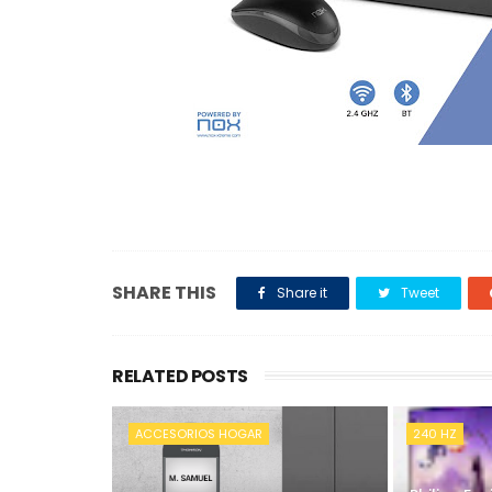
SHARE THIS
Share it
Tweet
RELATED POSTS
ACCESORIOS HOGAR
240 HZ