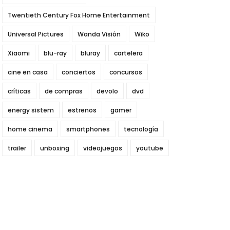
Twentieth Century Fox Home Entertainment
Universal Pictures
Wanda Visión
Wiko
Xiaomi
blu-ray
bluray
cartelera
cine en casa
conciertos
concursos
críticas
de compras
devolo
dvd
energy sistem
estrenos
gamer
home cinema
smartphones
tecnología
trailer
unboxing
videojuegos
youtube