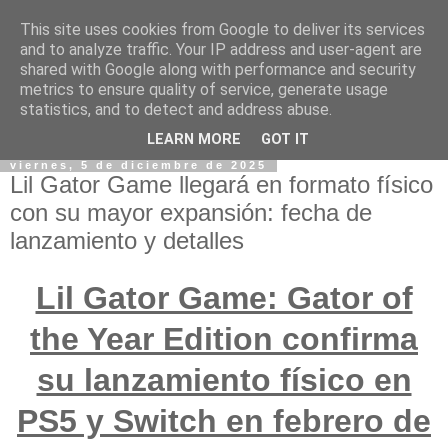
This site uses cookies from Google to deliver its services
and to analyze traffic. Your IP address and user-agent are
shared with Google along with performance and security
metrics to ensure quality of service, generate usage
statistics, and to detect and address abuse.
LEARN MORE
GOT IT
viernes, 5 de diciembre de 2025
Lil Gator Game llegará en formato físico
con su mayor expansión: fecha de
lanzamiento y detalles
Lil Gator Game: Gator of
the Year Edition confirma
su lanzamiento físico en
PS5 y Switch en febrero de