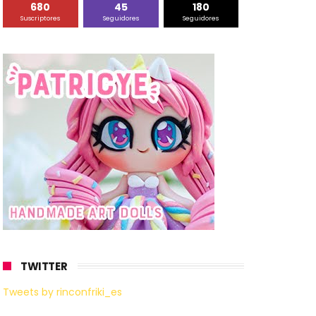
680
45
180
Suscriptores
Seguidores
Seguidores
TWITTER
Tweets by rinconfriki_es