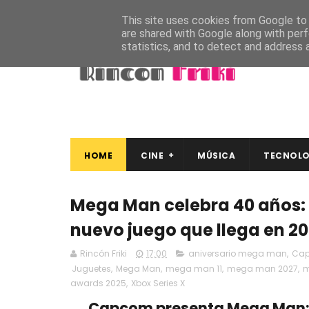
This site uses cookies from Google to d
are shared with Google along with perf
statistics, and to detect and address 
HOME
CINE
MÚSICA
TECNOLO
Mega Man celebra 40 años: 
nuevo juego que llega en 2
Rincón Friki
17:00
aniversario mega man
,
Ca
Juguetes
,
Mega Man
,
mega man 11
,
mega man 2027
,
m
awards 2025
,
Xbox Series X
Capcom presenta Mega Man: 