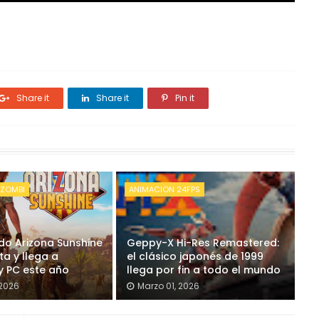
Share it
Share it
Pin it
 ZOMBI
ANIMACION 24FPS
do Arizona Sunshine
Geppy-X Hi-Res Remastered:
ta y llega a
el clásico japonés de 1999
y PC este año
llega por fin a todo el mundo
 2026
Marzo 01, 2026