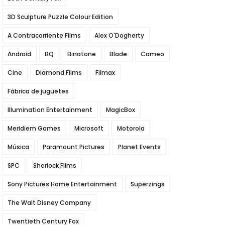
3D Sculpture Puzzle Colour Edition
A Contracorriente Films
Alex O'Dogherty
Android
BQ
Binatone
Blade
Cameo
Cine
Diamond Films
Filmax
Fábrica de juguetes
Illumination Entertainment
MagicBox
Meridiem Games
Microsoft
Motorola
Música
Paramount Pictures
Planet Events
SPC
Sherlock Films
Sony Pictures Home Entertainment
Superzings
The Walt Disney Company
Twentieth Century Fox