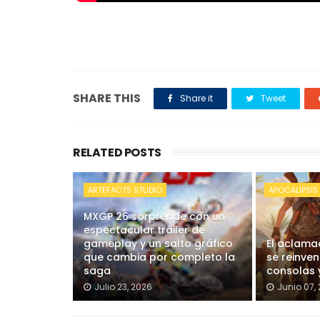
SHARE THIS
Share it
Tweet
RELATED POSTS
ARTEFACTS STUDIO
APOCALIPSIS
MXGP 26 sorprende con un
espectacular tráiler de
gameplay y un salto gráfico
El aclama
que cambia por completo la
se reinven
saga
consolas 
Julio 23, 2026
Junio 07,