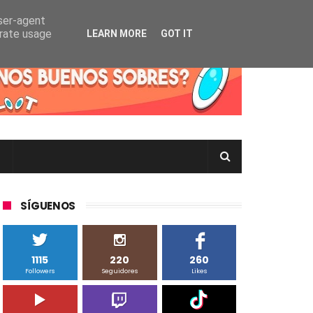
user-agent
erate usage
LEARN MORE
GOT IT
rtas Pokémon TCG en Inglés, Japonés o Chino
SÍGUENOS
1115
220
260
Followers
Seguidores
Likes