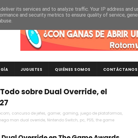
eliver its services and to analyze traffic. Your IP address and 
ormance and security metrics to ensure quality of service, gen
abuse.
Descubre en RotomLoot las últimas colecciones de ca
GÍA
JUGUETES
QUIÉNES SOMOS
CONTÁCTANOS
Todo sobre Dual Override, el
027
pcom
,
concurso de jefes
,
gamer
,
gaming
,
juego de plataformas
,
ega man dual override
,
Nintendo Switch
,
pc
,
PS5
,
the game
Dual Override en The Game Awards