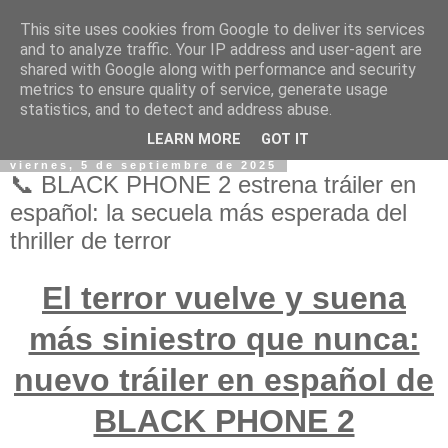
This site uses cookies from Google to deliver its services
and to analyze traffic. Your IP address and user-agent are
shared with Google along with performance and security
metrics to ensure quality of service, generate usage
statistics, and to detect and address abuse.
LEARN MORE
GOT IT
viernes, 5 de septiembre de 2025
📞 BLACK PHONE 2 estrena tráiler en
español: la secuela más esperada del
thriller de terror
El terror vuelve y suena
más siniestro que nunca:
nuevo tráiler en español de
BLACK PHONE 2