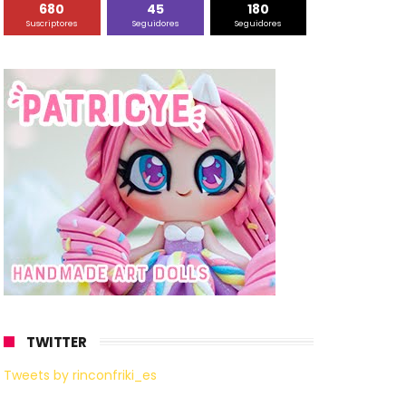
680
45
180
Suscriptores
Seguidores
Seguidores
TWITTER
Tweets by rinconfriki_es