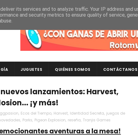
eliver its services and to analyze traffic. Your IP address and 
ormance and security metrics to ensure quality of service, gen
abuse.
Descubre en RotomLoot las últimas colecciones de ca
GÍA
JUGUETES
QUIÉNES SOMOS
CONTÁCTANOS
 nuevos lanzamientos: Harvest,
osion... ¡y más!
Eggpasion
,
Ecos del Tiempo
,
Harvest
,
Identidad Secreta
,
juegos de
novedades
,
Parks
,
Pigeon Explosion
,
reseña
,
Tranjis Games
 emocionantes aventuras a la mesa!