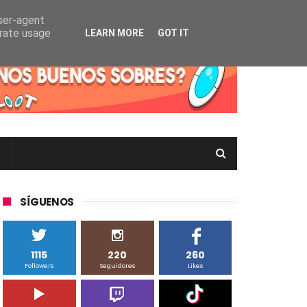
user-agent
erate usage
LEARN MORE
GOT IT
rtas Pokémon TCG en Inglés, Japonés o Chino
SÍGUENOS
1115
220
260
Followers
Seguidores
Likes