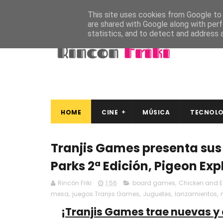
This site uses cookies from Google to d
are shared with Google along with perf
statistics, and to detect and address 
HOME
CINE
MÚSICA
TECNOLO
Tranjis Games presenta sus
Parks 2ª Edición, Pigeon Expl
Rincón Friki
1:56
board games
,
Chicken and 
mesa
,
juegos Tranjis Games
,
Juguetes
,
lanzamientos
,
¡Tranjis Games trae nuevas y