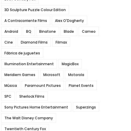
3D Sculpture Puzzle Colour Edition
A Contracorriente Films
Alex O'Dogherty
Android
BQ
Binatone
Blade
Cameo
Cine
Diamond Films
Filmax
Fábrica de juguetes
Illumination Entertainment
MagicBox
Meridiem Games
Microsoft
Motorola
Música
Paramount Pictures
Planet Events
SPC
Sherlock Films
Sony Pictures Home Entertainment
Superzings
The Walt Disney Company
Twentieth Century Fox