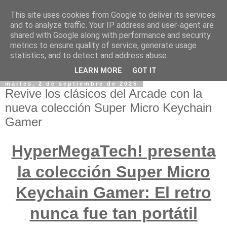
This site uses cookies from Google to deliver its services
and to analyze traffic. Your IP address and user-agent are
shared with Google along with performance and security
metrics to ensure quality of service, generate usage
statistics, and to detect and address abuse.
LEARN MORE
GOT IT
martes, 2 de septiembre de 2025
Revive los clásicos del Arcade con la
nueva colección Super Micro Keychain
Gamer
HyperMegaTech! presenta
la colección Super Micro
Keychain Gamer: El retro
nunca fue tan portátil