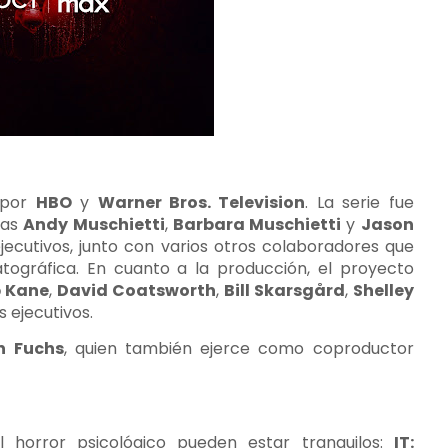
 por
HBO
y
Warner Bros. Television
. La serie fue
tas
Andy Muschietti
,
Barbara Muschietti
y
Jason
jecutivos, junto con varios otros colaboradores que
ográfica. En cuanto a la producción, el proyecto
b Kane
,
David Coatsworth
,
Bill Skarsgård
,
Shelley
ejecutivos.
n Fuchs
, quien también ejerce como coproductor
l horror psicológico pueden estar tranquilos:
IT: