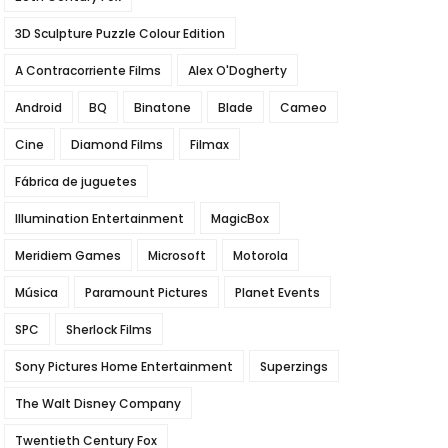
3D Sculpture Puzzle Colour Edition
A Contracorriente Films
Alex O'Dogherty
Android
BQ
Binatone
Blade
Cameo
Cine
Diamond Films
Filmax
Fábrica de juguetes
Illumination Entertainment
MagicBox
Meridiem Games
Microsoft
Motorola
Música
Paramount Pictures
Planet Events
SPC
Sherlock Films
Sony Pictures Home Entertainment
Superzings
The Walt Disney Company
Twentieth Century Fox