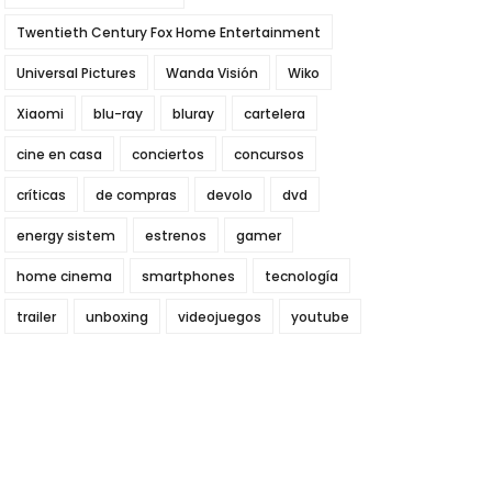
Twentieth Century Fox Home Entertainment
Universal Pictures
Wanda Visión
Wiko
Xiaomi
blu-ray
bluray
cartelera
cine en casa
conciertos
concursos
críticas
de compras
devolo
dvd
energy sistem
estrenos
gamer
home cinema
smartphones
tecnología
trailer
unboxing
videojuegos
youtube