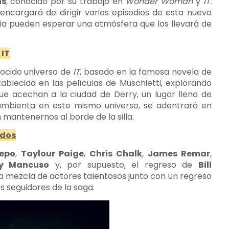
hs
, conocido por su trabajo en
Wonder Woman
y
IT:
 encargará de dirigir varios episodios de esta nueva
uicia pueden esperar una atmósfera que los llevará de
 IT
ocido universo de
IT
, basado en la famosa novela de
stablecida en las películas de Muschietti, explorando
ue acechan a la ciudad de Derry, un lugar lleno de
e ambienta en este mismo universo, se adentrará en
mantenernos al borde de la silla.
idos
epo
,
Taylour Paige
,
Chris Chalk
,
James Remar
,
y Mancuso
y, por supuesto, el regreso de
Bill
La mezcla de actores talentosos junto con un regreso
 seguidores de la saga.