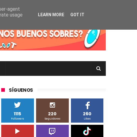
user-agent
erate usage
LEARN MORE
GOT IT
rtas Pokémon TCG en Inglés, Japonés o Chino
SÍGUENOS
1115
220
260
Followers
Seguidores
Likes