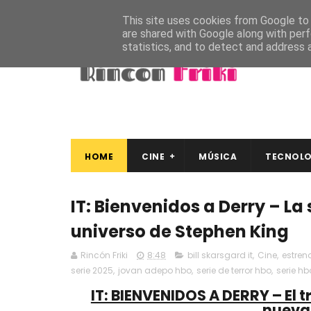
This site uses cookies from Google to d
are shared with Google along with perf
statistics, and to detect and address 
HOME
CINE
MÚSICA
TECNOLO
IT: Bienvenidos a Derry – La
universo de Stephen King
Rincón Friki
8:48
bill skarsgard it
,
Cine
,
estreno
serie 2025
,
jovan adepo hbo
,
serie de terror hbo
,
serie hb
IT: BIENVENIDOS A DERRY – El tr
nueva 