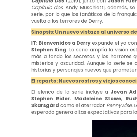
Capítulo Dos
(2019), junto con
Jason Fuc
Capítulo dos
. Andy Muschietti, además, se
serie, por lo que los fanáticos de la franq
vuelta a los terrores de Derry.
Sinopsis: Un nuevo vistazo al universo de
IT: Bienvenidos a Derry
expande el ya con
Stephen King
. La serie amplía la visión e
más a fondo los secretos y los horrores q
misterios y oscuridad. Aunque la serie s
historias y personajes nuevos que prometen 
El reparto: Nuevos rostros y viejos conoc
El elenco de la serie incluye a
Jovan Ad
Stephen Rider
,
Madeleine Stowe
,
Rud
Skarsgård
como el aterrador
Pennywise
. 
esperado genera altas expectativas para los