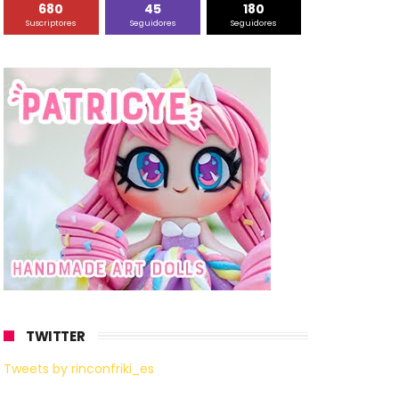
680
45
180
Suscriptores
Seguidores
Seguidores
TWITTER
Tweets by rinconfriki_es