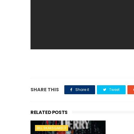
SHARE THIS
Share it
Tweet
RELATED POSTS
BILL SKARSGARD IT