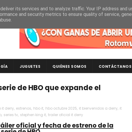
eliver its services and to analyze traffic. Your IP address and 
ormance and security metrics to ensure quality of service, gen
abuse.
Descubre en RotomLoot las últimas colecciones de ca
GÍA
JUGUETES
QUIÉNES SOMOS
CONTÁCTANOS
 serie de HBO que expande el
 it derry
,
estrenos
,
hbo it
,
hbo octubre 2025
,
it bienvenidos a derry
,
it
o
,
series tv
,
stephen king it
,
trailer oficial it derry
áiler oficial y fecha de estreno de la
serie de HBO