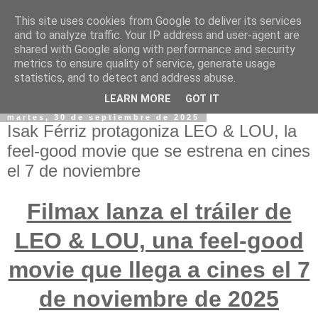
This site uses cookies from Google to deliver its services
and to analyze traffic. Your IP address and user-agent are
shared with Google along with performance and security
metrics to ensure quality of service, generate usage
statistics, and to detect and address abuse.
LEARN MORE
GOT IT
martes, 30 de septiembre de 2025
Isak Férriz protagoniza LEO & LOU, la
feel-good movie que se estrena en cines
el 7 de noviembre
Filmax lanza el tráiler de
LEO & LOU, una feel-good
movie que llega a cines el 7
de noviembre de 2025