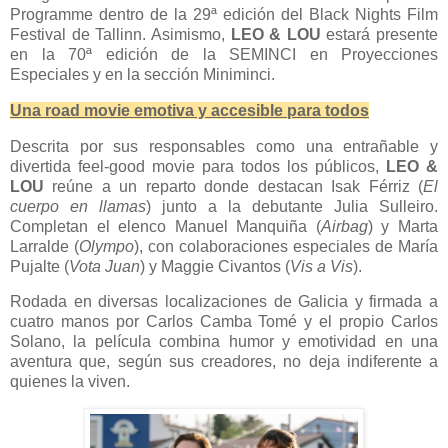
Programme dentro de la 29ª edición del Black Nights Film
Festival de Tallinn. Asimismo,
LEO & LOU
estará presente
en la 70ª edición de la SEMINCI en Proyecciones
Especiales y en la sección Miniminci.
Una road movie emotiva y accesible para todos
Descrita por sus responsables como una entrañable y
divertida feel-good movie para todos los públicos,
LEO &
LOU
reúne a un reparto donde destacan Isak Férriz (
El
cuerpo en llamas
) junto a la debutante Julia Sulleiro.
Completan el elenco Manuel Manquiña (
Airbag
) y Marta
Larralde (
Olympo
), con colaboraciones especiales de María
Pujalte (
Vota Juan
) y Maggie Civantos (
Vis a Vis
).
Rodada en diversas localizaciones de Galicia y firmada a
cuatro manos por Carlos Camba Tomé y el propio Carlos
Solano, la película combina humor y emotividad en una
aventura que, según sus creadores, no deja indiferente a
quienes la viven.