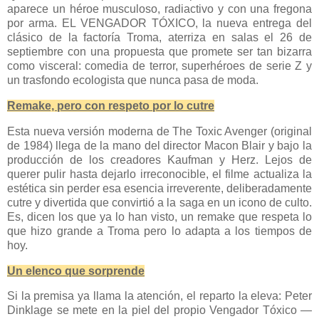
aparece un héroe musculoso, radiactivo y con una fregona
por arma. EL VENGADOR TÓXICO, la nueva entrega del
clásico de la factoría Troma, aterriza en salas el 26 de
septiembre con una propuesta que promete ser tan bizarra
como visceral: comedia de terror, superhéroes de serie Z y
un trasfondo ecologista que nunca pasa de moda.
Remake, pero con respeto por lo cutre
Esta nueva versión moderna de The Toxic Avenger (original
de 1984) llega de la mano del director Macon Blair y bajo la
producción de los creadores Kaufman y Herz. Lejos de
querer pulir hasta dejarlo irreconocible, el filme actualiza la
estética sin perder esa esencia irreverente, deliberadamente
cutre y divertida que convirtió a la saga en un icono de culto.
Es, dicen los que ya lo han visto, un remake que respeta lo
que hizo grande a Troma pero lo adapta a los tiempos de
hoy.
Un elenco que sorprende
Si la premisa ya llama la atención, el reparto la eleva: Peter
Dinklage se mete en la piel del propio Vengador Tóxico —