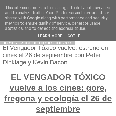
This site uses cookies from Google to deliver its services
and to analyze traffic. Your IP address and user-agent are
shared with Google along with performance and security
metrics to ensure quality of service, generate usage
statistics, and to detect and address abuse.
LEARN MORE
GOT IT
jueves, 18 de septiembre de 2025
El Vengador Tóxico vuelve: estreno en
cines el 26 de septiembre con Peter
Dinklage y Kevin Bacon
EL VENGADOR TÓXICO
vuelve a los cines: gore,
fregona y ecología el 26 de
septiembre