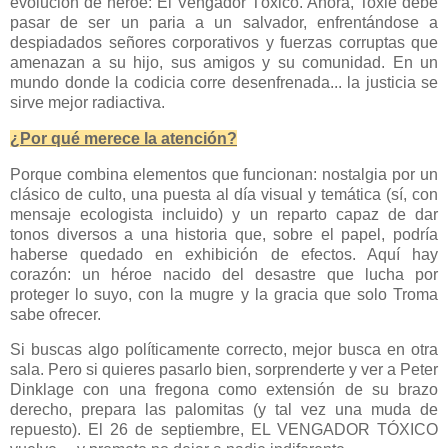
evolución de héroe: El Vengador Tóxico. Ahora, Toxie debe
pasar de ser un paria a un salvador, enfrentándose a
despiadados señores corporativos y fuerzas corruptas que
amenazan a su hijo, sus amigos y su comunidad. En un
mundo donde la codicia corre desenfrenada... la justicia se
sirve mejor radiactiva.
¿Por qué merece la atención?
Porque combina elementos que funcionan: nostalgia por un
clásico de culto, una puesta al día visual y temática (sí, con
mensaje ecologista incluido) y un reparto capaz de dar
tonos diversos a una historia que, sobre el papel, podría
haberse quedado en exhibición de efectos. Aquí hay
corazón: un héroe nacido del desastre que lucha por
proteger lo suyo, con la mugre y la gracia que solo Troma
sabe ofrecer.
Si buscas algo políticamente correcto, mejor busca en otra
sala. Pero si quieres pasarlo bien, sorprenderte y ver a Peter
Dinklage con una fregona como extensión de su brazo
derecho, prepara las palomitas (y tal vez una muda de
repuesto). El 26 de septiembre, EL VENGADOR TÓXICO