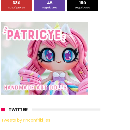
680
45
180
Suscriptores
Seguidores
Seguidores
TWITTER
Tweets by rinconfriki_es