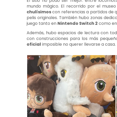
El sitio no podo ser mejor: entre locomot
mundo mágico. El recorrido por el museo
chulísimos
con referencias a partidos de q
pelis originales. También hubo zonas dedi
juego tanto en
Nintendo Switch 2
como e
Además, hubo espacios de lectura con todo
con construcciones para los más pequeño
oficial
imposible no querer llevarse a casa.