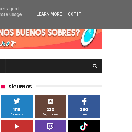
user-agent
erate usage
LEARN MORE
GOT IT
rtas Pokémon TCG en Inglés, Japonés o Chino
SÍGUENOS
1115
220
260
Followers
Seguidores
Likes