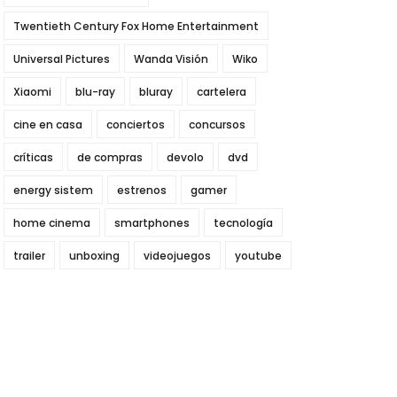
Twentieth Century Fox Home Entertainment
Universal Pictures
Wanda Visión
Wiko
Xiaomi
blu-ray
bluray
cartelera
cine en casa
conciertos
concursos
críticas
de compras
devolo
dvd
energy sistem
estrenos
gamer
home cinema
smartphones
tecnología
trailer
unboxing
videojuegos
youtube