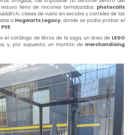
oras antiguas, fue imposible no sentirse dentro del
 estuvo lleno de rincones tematizados:
photocalls
uidditch, clases de vuelo en escoba y carteles de las
cadas a
Hogwarts Legacy
, donde se podía probar el
n
PS5
.
 el catálogo de libros de la saga, un área de
LEGO
s, y, por supuesto, un montón de
merchandising