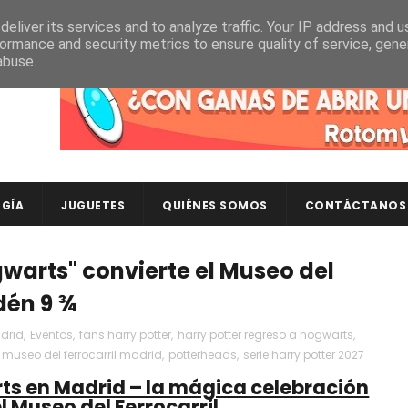
eliver its services and to analyze traffic. Your IP address and 
ormance and security metrics to ensure quality of service, gen
abuse.
Descubre en RotomLoot las últimas colecciones de ca
GÍA
JUGUETES
QUIÉNES SOMOS
CONTÁCTANOS
gwarts" convierte el Museo del
ndén 9 ¾
adrid
,
Eventos
,
fans harry potter
,
harry potter regreso a hogwarts
,
museo del ferrocarril madrid
,
potterheads
,
serie harry potter 2027
rts en Madrid – la mágica celebración
l Museo del Ferrocarril