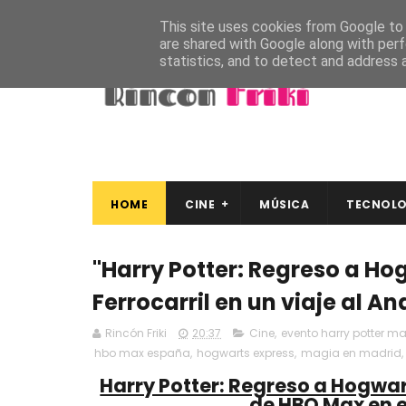
This site uses cookies from Google to d
are shared with Google along with perf
statistics, and to detect and address 
HOME
CINE
MÚSICA
TECNOLO
"Harry Potter: Regreso a Ho
Ferrocarril en un viaje al A
Rincón Friki
20:37
Cine
,
evento harry potter m
hbo max españa
,
hogwarts express
,
magia en madrid
,
Harry Potter: Regreso a Hogwa
de HBO Max en e