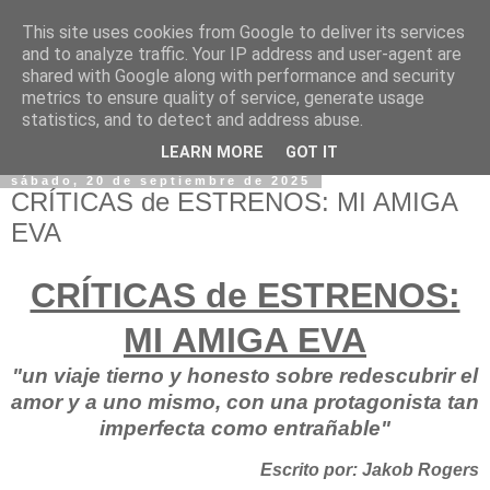
This site uses cookies from Google to deliver its services
and to analyze traffic. Your IP address and user-agent are
shared with Google along with performance and security
metrics to ensure quality of service, generate usage
statistics, and to detect and address abuse.
LEARN MORE
GOT IT
sábado, 20 de septiembre de 2025
CRÍTICAS de ESTRENOS: MI AMIGA
EVA
CRÍTICAS de ESTRENOS:
MI AMIGA EVA
"un viaje tierno y honesto sobre redescubrir el
amor y a uno mismo, con una protagonista tan
imperfecta como entrañable"
Escrito por: Jakob Rogers