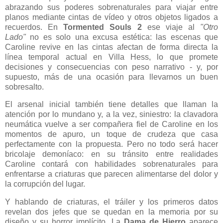
abrazando sus poderes sobrenaturales para viajar entre
planos mediante cintas de vídeo y otros objetos ligados a
recuerdos. En
Tormented Souls 2
ese viaje al
"Otro
Lado"
no es solo una excusa estética: las escenas que
Caroline revive en las cintas afectan de forma directa la
línea temporal actual en Villa Hess, lo que promete
decisiones y consecuencias con peso narrativo - y, por
supuesto, más de una ocasión para llevarnos un buen
sobresalto.
El arsenal inicial también tiene detalles que llaman la
atención por lo mundano y, a la vez, siniestro: la clavadora
neumática vuelve a ser compañera fiel de Caroline en los
momentos de apuro, un toque de crudeza que casa
perfectamente con la propuesta. Pero no todo será hacer
bricolaje demoníaco: en su tránsito entre realidades
Caroline contará con habilidades sobrenaturales para
enfrentarse a criaturas que parecen alimentarse del dolor y
la corrupción del lugar.
Y hablando de criaturas, el tráiler y los primeros datos
revelan dos jefes que se quedan en la memoria por su
diseño y su horror implícito. La
Dama de Hierro
aparece