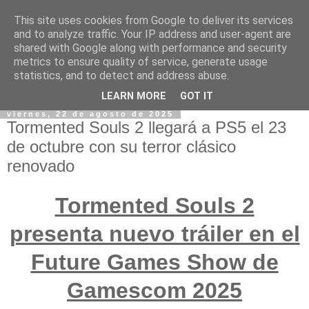
This site uses cookies from Google to deliver its services
and to analyze traffic. Your IP address and user-agent are
shared with Google along with performance and security
metrics to ensure quality of service, generate usage
statistics, and to detect and address abuse.
LEARN MORE
GOT IT
viernes, 22 de agosto de 2025
Tormented Souls 2 llegará a PS5 el 23
de octubre con su terror clásico
renovado
Tormented Souls 2
presenta nuevo tráiler en el
Future Games Show de
Gamescom 2025