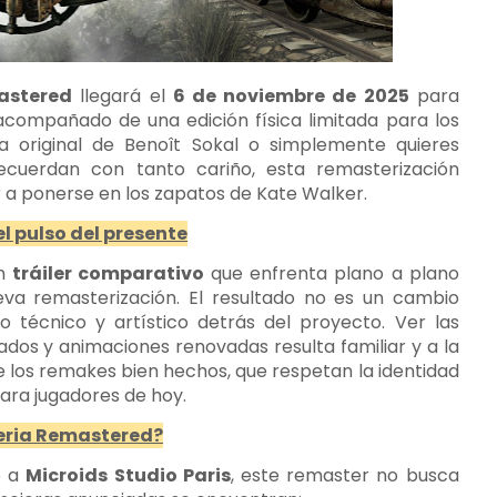
astered
llegará el
6 de noviembre de 2025
para
 acompañado de una edición física limitada para los
ura original de Benoît Sokal o simplemente quieres
ecuerdan con tanto cariño, esta remasterización
 a ponerse en los zapatos de Kate Walker.
el pulso del presente
un
tráiler comparativo
que enfrenta plano a plano
va remasterización. El resultado no es un cambio
ajo técnico y artístico detrás del proyecto. Ver las
ados y animaciones renovadas resulta familiar y a la
 los remakes bien hechos, que respetan la identidad
para jugadores de hoy.
beria Remastered?
o a
Microids Studio Paris
, este remaster no busca