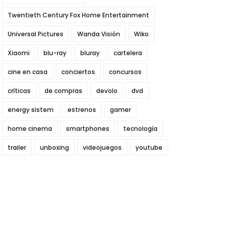
Twentieth Century Fox Home Entertainment
Universal Pictures
Wanda Visión
Wiko
Xiaomi
blu-ray
bluray
cartelera
cine en casa
conciertos
concursos
críticas
de compras
devolo
dvd
energy sistem
estrenos
gamer
home cinema
smartphones
tecnología
trailer
unboxing
videojuegos
youtube