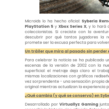
Microids lo ha hecho oficial:
Syberia Rem
PlayStation 5
y
Xbox Series X
, y lo hará
coleccionistas. Si creciste con la avent
descubrir por qué tantos jugadores la r
promete ser la excusa perfecta para volver
Un tráiler que mira al pasado sin perder 
Para celebrar la noticia se ha publicado 
escenas de la versión de 2002 con la nue
superficial: el metraje deja claro el trab
mismas localizaciones con gráficos rediseñ
vez sorprendente - una sensación propia de
original mientras actualizan la experiencia 
¿Qué cambia (y qué se conserva) en Sy
Desarrollado por
Virtuallyz Gaming
junt