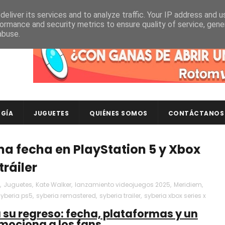
eliver its services and to analyze traffic. Your IP address and 
ormance and security metrics to ensure quality of service, gen
abuse.
Descubre en RotomLoot las últimas colecciones de ca
GÍA
JUGUETES
QUIÉNES SOMOS
CONTÁCTANOS
a fecha en PlayStation 5 y Xbox
ráiler
,
Juguetes
,
Kate Walker
,
lanzamiento videojuegos 2025
,
Meridiem
,
syberia ps5
,
syberia remastered
,
syberia trailer
,
syberia xbox series x
su regreso: fecha, plataformas y un
emociona a los fans