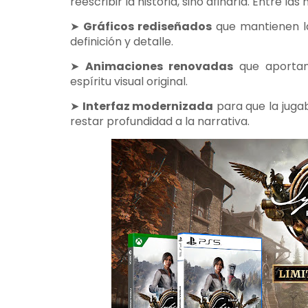
reescribir la historia, sino afinarla. Entre 
➤
Gráficos rediseñados
que mantienen la
definición y detalle.
➤
Animaciones renovadas
que aportan 
espíritu visual original.
➤
Interfaz modernizada
para que la juga
restar profundidad a la narrativa.