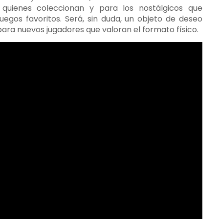
quienes coleccionan y para los nostálgicos que
juegos favoritos. Será, sin duda, un objeto de deseo
 para nuevos jugadores que valoran el formato físico.