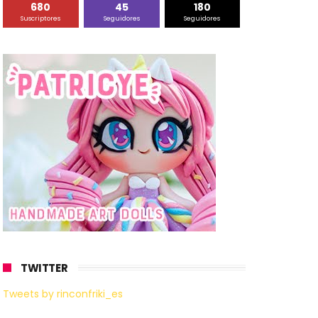
680
45
180
Suscriptores
Seguidores
Seguidores
TWITTER
Tweets by rinconfriki_es