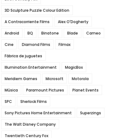
3D Sculpture Puzzle Colour Edition
A Contracorriente Films
Alex O'Dogherty
Android
BQ
Binatone
Blade
Cameo
Cine
Diamond Films
Filmax
Fábrica de juguetes
Illumination Entertainment
MagicBox
Meridiem Games
Microsoft
Motorola
Música
Paramount Pictures
Planet Events
SPC
Sherlock Films
Sony Pictures Home Entertainment
Superzings
The Walt Disney Company
Twentieth Century Fox