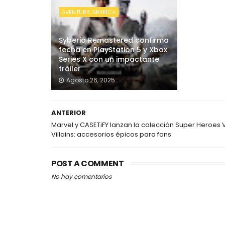
AVENTURA GRAFICA
Syberia Remastered confirma
fecha en PlayStation 5 y Xbox
Series X con un impactante
tráiler
Agosto 26, 2025
ANTERIOR
Marvel y CASETiFY lanzan la colección Super Heroes 
Villains: accesorios épicos para fans
POST A COMMENT
No hay comentarios