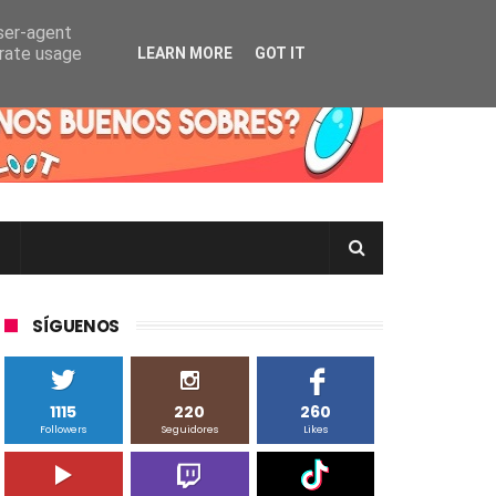
user-agent
erate usage
LEARN MORE
GOT IT
rtas Pokémon TCG en Inglés, Japonés o Chino
SÍGUENOS
1115
220
260
Followers
Seguidores
Likes