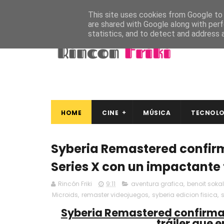
This site uses cookies from Google to d
are shared with Google along with perf
statistics, and to detect and address 
HOME
CINE
MÚSICA
TECNOLO
Syberia Remastered confirm
Series X con un impactante t
Rincón Friki
9:11
aventura grafica
,
benoit sokal
Microids
,
remaster videojuegos
,
syberia edicion fisica
,
Syberia Remastered confirma 
tráiler que 