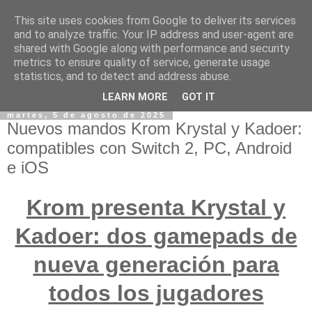
This site uses cookies from Google to deliver its services
and to analyze traffic. Your IP address and user-agent are
shared with Google along with performance and security
metrics to ensure quality of service, generate usage
statistics, and to detect and address abuse.
LEARN MORE
GOT IT
martes, 5 de agosto de 2025
Nuevos mandos Krom Krystal y Kadoer:
compatibles con Switch 2, PC, Android
e iOS
Krom presenta Krystal y
Kadoer: dos gamepads de
nueva generación para
todos los jugadores