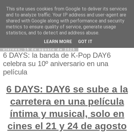
This site uses cookies from Google to deliver its services
and to analyze traffic. Your IP address and user-agent are
shared with Google along with performance and security
metrics to ensure quality of service, generate usage
statistics, and to detect and address abuse.
LEARN MORE
GOT IT
viernes, 15 de agosto de 2025
6 DAYS: la banda de K-Pop DAY6
celebra su 10º aniversario en una
película
6 DAYS: DAY6 se sube a la
carretera en una película
íntima y musical, solo en
cines el 21 y 24 de agosto