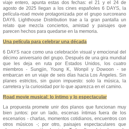
viaje entero, apunta estas dos fechas: el 21 y el 24 de
agosto de 2025 llegan a los cines españoles 6 DAYS, la
película-road movie protagonizada por el grupo surcoreano
DAY6. Lighthouse Distribution trae a la gran pantalla un
relato que mezcla conciertos, amistad y paisajes que
parecen hechos para quedarse en la memoria.
Una película para celebrar una década
6 DAYS nace como una celebración visual y emocional del
décimo aniversario del grupo. Después de una gira mundial
que les deja en ruta por Estados Unidos, los cuatro
miembros - Sungjin, Young K, Wonpil y Dowoon - se
embarcan en un viaje de seis días hacia Los Ángeles. Sin
planes estrictos, sin guion impuesto: solo la música, la
carretera y la curiosidad por lo que aparezca en el camino.
Road movie musical: lo íntimo y lo espectacular
La propuesta promete unir dos planos que funcionan muy
bien juntos: por un lado, escenas íntimas fuera de los
escenarios - charlas, momentos cotidianos, encuentros con
otros músicos -; por otro, paisajes espectaculares que