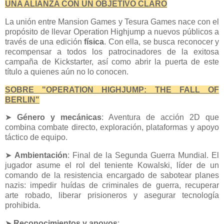
UNA ALIANZA CON UN OBJETIVO CLARO
La unión entre Mansion Games y Tesura Games nace con el
propósito de llevar Operation Highjump a nuevos públicos a
través de una edición
física
. Con ella, se busca reconocer y
recompensar a todos los patrocinadores de la exitosa
campaña de Kickstarter, así como abrir la puerta de este
título a quienes aún no lo conocen.
SOBRE "OPERATION HIGHJUMP: THE FALL OF
BERLIN"
➤
Género y mecánicas
: Aventura de acción 2D que
combina combate directo, exploración, plataformas y apoyo
táctico de equipo.
➤
Ambientación
: Final de la Segunda Guerra Mundial. El
jugador asume el rol del teniente Kowalski, líder de un
comando de la resistencia encargado de sabotear planes
nazis: impedir huídas de criminales de guerra, recuperar
arte robado, liberar prisioneros y asegurar tecnología
prohibida.
➤
Reconocimientos y apoyos
: