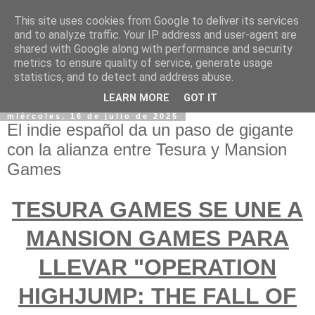
This site uses cookies from Google to deliver its services
and to analyze traffic. Your IP address and user-agent are
shared with Google along with performance and security
metrics to ensure quality of service, generate usage
statistics, and to detect and address abuse.
LEARN MORE
GOT IT
miércoles, 16 de julio de 2025
El indie español da un paso de gigante
con la alianza entre Tesura y Mansion
Games
TESURA GAMES SE UNE A
MANSION GAMES PARA
LLEVAR "OPERATION
HIGHJUMP: THE FALL OF