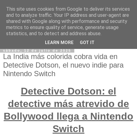
This site uses cookies from Google to deliver its services
and to analyze traffic. Your IP address and user-agent are
shared with Google along with performance and security
metrics to ensure quality of service, generate usage
statistics, and to detect and address abuse.
LEARN MORE
GOT IT
sábado, 12 de julio de 2025
La India más colorida cobra vida en
Detective Dotson, el nuevo indie para
Nintendo Switch
Detective Dotson: el
detective más atrevido de
Bollywood llega a Nintendo
Switch