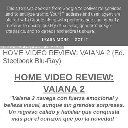
This site uses cookies from Google to deliver its services
and to analyze traffic. Your IP address and user-agent are
shared with Google along with performance and security
metrics to ensure quality of service, generate usage
statistics, and to detect and address abuse.
LEARN MORE
GOT IT
lunes, 9 de junio de 2025
HOME VIDEO REVIEW: VAIANA 2 (Ed.
Steelbook Blu-Ray)
HOME VIDEO REVIEW:
VAIANA 2
"Vaiana 2 navega con fuerza emocional y
belleza visual, aunque sin grandes sorpresas.
Un regreso cálido y familiar que conquista
más por el corazón que por la novedad"