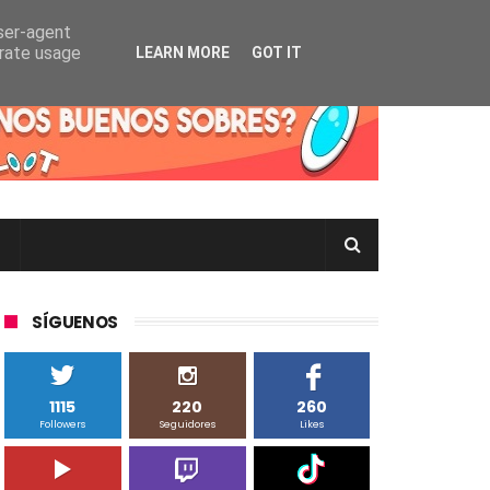
user-agent
erate usage
LEARN MORE
GOT IT
rtas Pokémon TCG en Inglés, Japonés o Chino
SÍGUENOS
1115
220
260
Followers
Seguidores
Likes