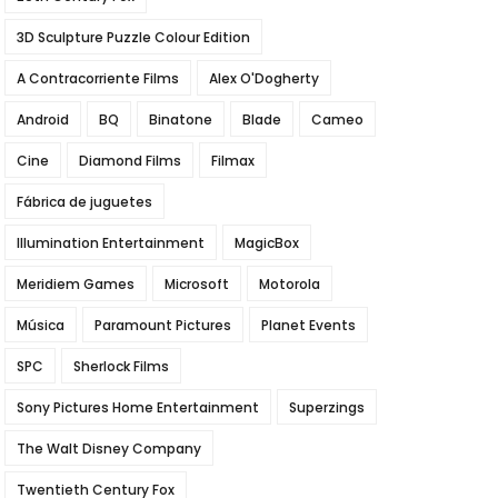
3D Sculpture Puzzle Colour Edition
A Contracorriente Films
Alex O'Dogherty
Android
BQ
Binatone
Blade
Cameo
Cine
Diamond Films
Filmax
Fábrica de juguetes
Illumination Entertainment
MagicBox
Meridiem Games
Microsoft
Motorola
Música
Paramount Pictures
Planet Events
SPC
Sherlock Films
Sony Pictures Home Entertainment
Superzings
The Walt Disney Company
Twentieth Century Fox