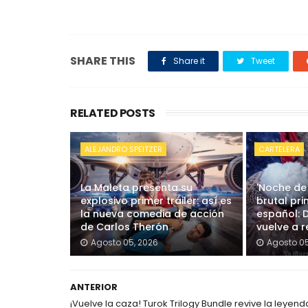
SHARE THIS
Share it
Tweet
RELATED POSTS
ALEJANDRO SPEITZER
CARTELERA
La Maleta presenta su
'Noche de
explosivo primer tráiler: así es
brutal pri
la nueva comedia de acción
español: 
de Carlos Therón
vuelve a re
Agosto 05, 2026
Agosto 05
ANTERIOR
¡Vuelve la caza! Turok Trilogy Bundle revive la leyend