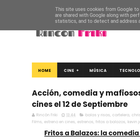
This site uses cookies from Google to d
are shared with Google along with perf
statistics, and to detect and address 
HOME
CINE
MÚSICA
TECNOLO
Acción, comedia y mafiosos: 
cines el 12 de Septiembre
Rincón Friki
13:44
balas y risas
,
cartelera
,
chri
Films
,
estreno en cines
,
estrenos
,
fritos a balazos
,
kevin 
Fritos a Balazos: la comedi