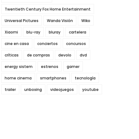
Twentieth Century Fox Home Entertainment
Universal Pictures
Wanda Visión
Wiko
Xiaomi
blu-ray
bluray
cartelera
cine en casa
conciertos
concursos
críticas
de compras
devolo
dvd
energy sistem
estrenos
gamer
home cinema
smartphones
tecnología
trailer
unboxing
videojuegos
youtube