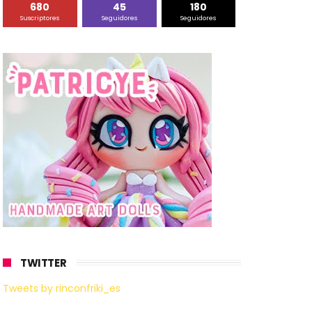
680
45
180
Suscriptores
Seguidores
Seguidores
TWITTER
Tweets by rinconfriki_es