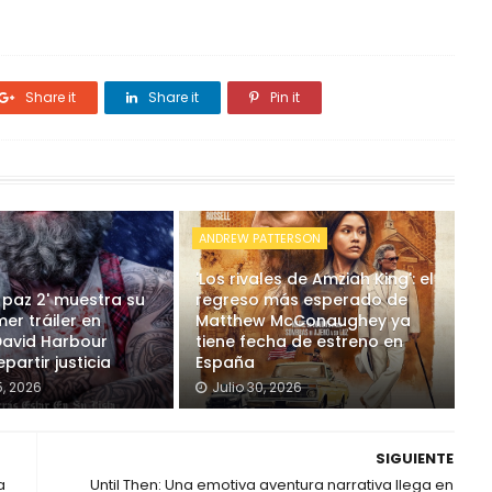
Share it
Share it
Pin it
ANDREW PATTERSON
'Los rivales de Amziah King': el
 paz 2' muestra su
regreso más esperado de
mer tráiler en
Matthew McConaughey ya
David Harbour
tiene fecha de estreno en
partir justicia
España
, 2026
Julio 30, 2026
SIGUIENTE
a
Until Then: Una emotiva aventura narrativa llega en