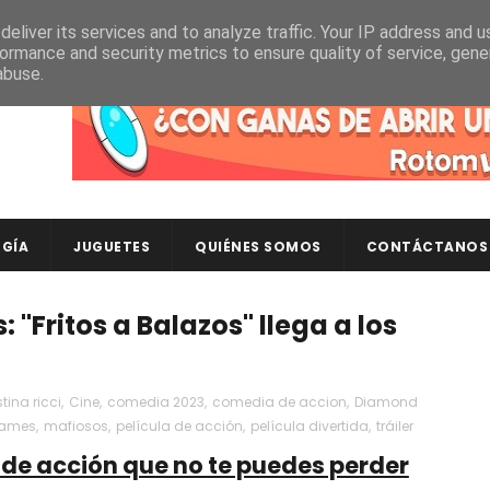
eliver its services and to analyze traffic. Your IP address and 
ormance and security metrics to ensure quality of service, gen
abuse.
Descubre en RotomLoot las últimas colecciones de ca
GÍA
JUGUETES
QUIÉNES SOMOS
CONTÁCTANOS
"Fritos a Balazos" llega a los
stina ricci
,
Cine
,
comedia 2023
,
comedia de accion
,
Diamond
james
,
mafiosos
,
película de acción
,
película divertida
,
tráiler
a de acción que no te puedes perder