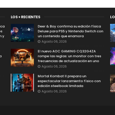
LOS + RECIENTES
LO
ica
Deer & Boy confirma su edición física
os
Deluxe para PS5 y Nintendo Switch con
m y
un contenido que enamora
Agosto 06, 2026
El nuevo AOC GAMING CQ32G4ZA
a
rompe las reglas: un monitor con tres
frecuencias de actualización en uno
Agosto 06, 2026
Mortal Kombat II prepara un
espectacular lanzamiento físico con
edición steelbook limitada
Agosto 06, 2026