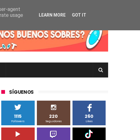
user-agent
erate usage
LEARN MORE
GOT IT
rtas Pokémon TCG en Inglés, Japonés o Chino
SÍGUENOS
1115
220
260
Followers
Seguidores
Likes