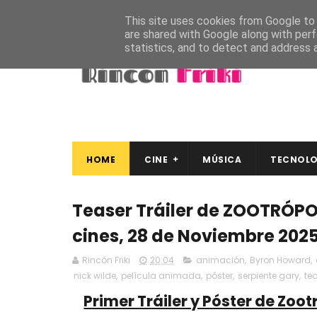
This site uses cookies from Google to d
are shared with Google along with perf
statistics, and to detect and address 
HOME
CINE
MÚSICA
TECNOLO
Teaser Tráiler de ZOOTRÓPOL
cines, 28 de Noviembre 202
Rincón Friki
20:04
animación
,
Byron Howard
,
nick wilde
,
película animada
,
póster
,
serpiente gary
,
te
Primer Tráiler y Póster de Zoot