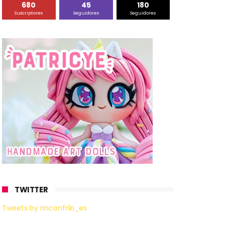
680
45
180
Suscriptores
Seguidores
Seguidores
TWITTER
Tweets by rinconfriki_es