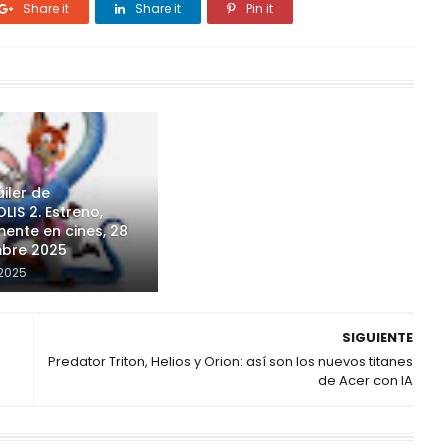
Share it
Share it
Pin it
iler de
IS 2. Estreno,
ente en cines, 28
bre 2025
2025
SIGUIENTE
Predator Triton, Helios y Orion: así son los nuevos titanes
de Acer con IA