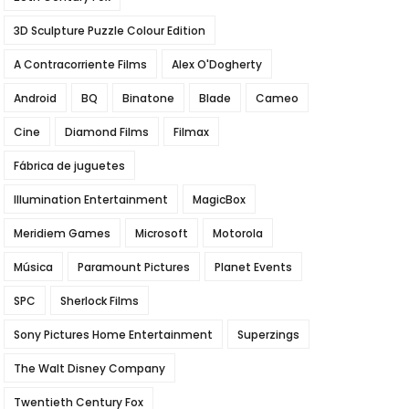
3D Sculpture Puzzle Colour Edition
A Contracorriente Films
Alex O'Dogherty
Android
BQ
Binatone
Blade
Cameo
Cine
Diamond Films
Filmax
Fábrica de juguetes
Illumination Entertainment
MagicBox
Meridiem Games
Microsoft
Motorola
Música
Paramount Pictures
Planet Events
SPC
Sherlock Films
Sony Pictures Home Entertainment
Superzings
The Walt Disney Company
Twentieth Century Fox