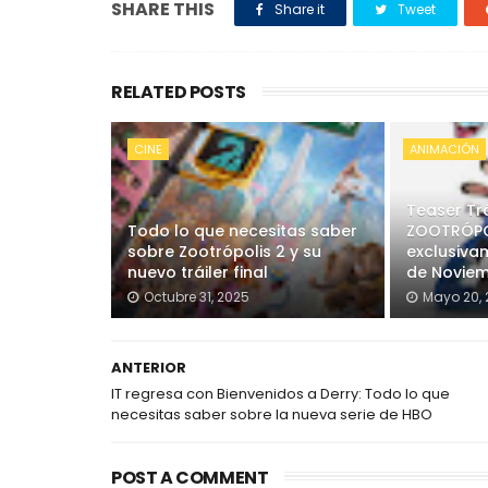
SHARE THIS
Share it
Tweet
RELATED POSTS
CINE
ANIMACIÓN
Teaser Trá
Todo lo que necesitas saber
ZOOTRÓPOL
sobre Zootrópolis 2 y su
exclusivam
nuevo tráiler final
de Noviem
Octubre 31, 2025
Mayo 20, 
ANTERIOR
IT regresa con Bienvenidos a Derry: Todo lo que
necesitas saber sobre la nueva serie de HBO
POST A COMMENT