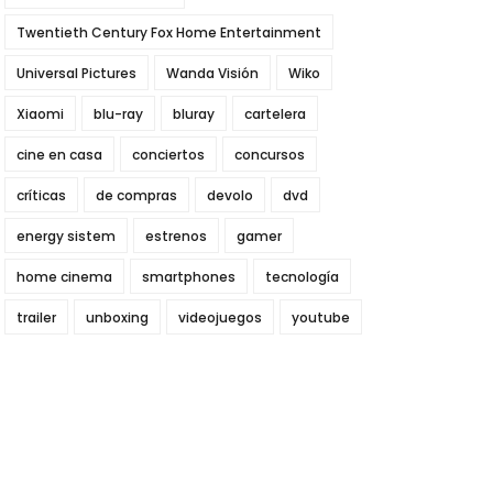
Twentieth Century Fox Home Entertainment
Universal Pictures
Wanda Visión
Wiko
Xiaomi
blu-ray
bluray
cartelera
cine en casa
conciertos
concursos
críticas
de compras
devolo
dvd
energy sistem
estrenos
gamer
home cinema
smartphones
tecnología
trailer
unboxing
videojuegos
youtube