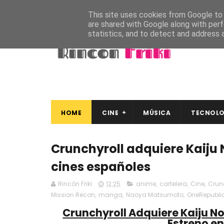
This site uses cookies from Google to d
are shared with Google along with perf
statistics, and to detect and address 
HOME
CINE
MÚSICA
TECNOLO
Crunchyroll adquiere Kaiju N
cines españoles
Rincón Friki
12:25
anime
,
cartelera
,
Cine
,
Crun
Mission Recon
,
manga
,
Naoya Matsumoto
,
OneRepubli
Crunchyroll Adquiere Kaiju No
Estreno e