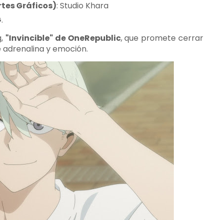
rtes Gráficos)
: Studio Khara
.
g,
"Invincible" de OneRepublic
, que promete cerrar
e adrenalina y emoción.