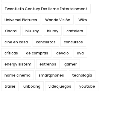
Twentieth Century Fox Home Entertainment
Universal Pictures
Wanda Visión
Wiko
Xiaomi
blu-ray
bluray
cartelera
cine en casa
conciertos
concursos
críticas
de compras
devolo
dvd
energy sistem
estrenos
gamer
home cinema
smartphones
tecnología
trailer
unboxing
videojuegos
youtube