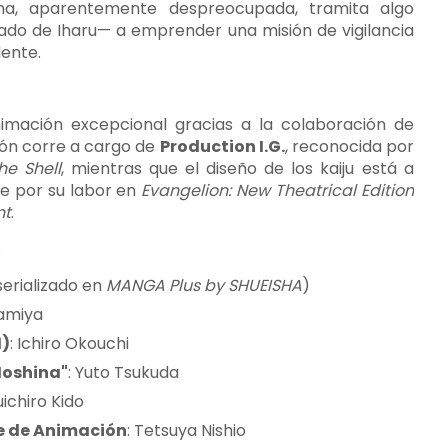
na, aparentemente despreocupada, tramita algo
ado de Iharu— a emprender una misión de vigilancia
ente.
imación excepcional gracias a la colaboración de
ión corre a cargo de
Production I.G.
, reconocida por
he Shell
, mientras que el diseño de los kaiju está a
re por su labor en
Evangelion: New Theatrical Edition
nt
.
:
erializado en
MANGA Plus by SHUEISHA
)
Kamiya
1)
: Ichiro Okouchi
 Hoshina"
: Yuto Tsukuda
uichiro Kido
fe de Animación
: Tetsuya Nishio