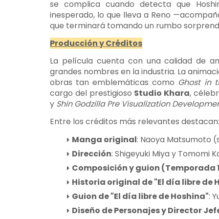
se complica cuando detecta que Hoshi
inesperado, lo que lleva a Reno —acompañ
que terminará tomando un rumbo sorprend
Producción y Créditos
La película cuenta con una calidad de an
grandes nombres en la industria. La animac
obras tan emblemáticas como
Ghost in t
cargo del prestigioso
Studio Khara
, céleb
y
Shin Godzilla Pre Visualization Developme
Entre los créditos más relevantes destacan
Manga original
: Naoya Matsumoto (s
Dirección
: Shigeyuki Miya y Tomomi 
Composición y guion (Temporada 
Historia original de "El día libre de
Guion de "El día libre de Hoshina"
: Y
Diseño de Personajes y Director Je