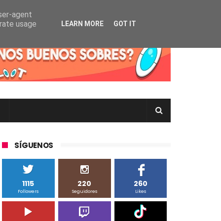
user-agent
erate usage
LEARN MORE
GOT IT
rtas Pokémon TCG en Inglés, Japonés o Chino
SÍGUENOS
1115
220
260
Followers
Seguidores
Likes