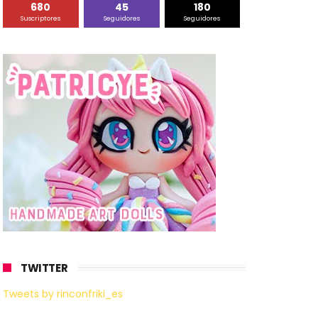
680
45
180
Suscriptores
Seguidores
Seguidores
TWITTER
Tweets by rinconfriki_es