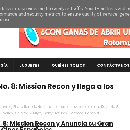
eliver its services and to analyze traffic. Your IP address and 
ormance and security metrics to ensure quality of service, gen
abuse.
Descubre en RotomLoot las últimas colecciones de ca
GÍA
JUGUETES
QUIÉNES SOMOS
CONTÁCTANOS
o. 8: Mission Recon y llega a los
chyroll
,
El día libre de Hoshina
,
estrenos
,
Invincible
,
kaiju
,
Kaiju No 8
c
,
series
,
Shigeyuki Miya
,
Sony Pictures
,
Tomomi Kamiya
. 8: Mission Recon y Anuncia su Gran
n Cines Españoles