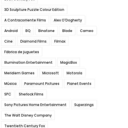
3D Sculpture Puzzle Colour Edition
A Contracorriente Films
Alex O'Dogherty
Android
BQ
Binatone
Blade
Cameo
Cine
Diamond Films
Filmax
Fábrica de juguetes
Illumination Entertainment
MagicBox
Meridiem Games
Microsoft
Motorola
Música
Paramount Pictures
Planet Events
SPC
Sherlock Films
Sony Pictures Home Entertainment
Superzings
The Walt Disney Company
Twentieth Century Fox