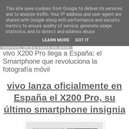
This site uses cookies from Google to deliver its services
and to analyze traffic. Your IP address and user-agent are
shared with Google along with performance and security
metrics to ensure quality of service, generate usage
statistics, and to detect and address abuse.
LEARN MORE
GOT IT
viernes, 10 de enero de 2025
vivo X200 Pro llega a España: el
Smartphone que revoluciona la
fotografía móvil
vivo lanza oficialmente en
España el X200 Pro, su
último smartphone insignia