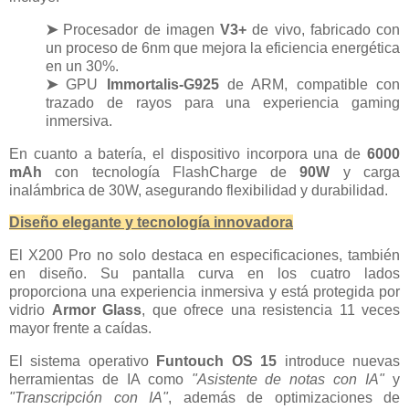
➤
Procesador de imagen
V3+
de vivo, fabricado con
un proceso de 6nm que mejora la eficiencia energética
en un 30%.
➤
GPU
Immortalis-G925
de ARM, compatible con
trazado de rayos para una experiencia gaming
inmersiva.
En cuanto a batería, el dispositivo incorpora una de
6000
mAh
con tecnología FlashCharge de
90W
y carga
inalámbrica de 30W, asegurando flexibilidad y durabilidad.
Diseño elegante y tecnología innovadora
El X200 Pro no solo destaca en especificaciones, también
en diseño. Su pantalla curva en los cuatro lados
proporciona una experiencia inmersiva y está protegida por
vidrio
Armor Glass
, que ofrece una resistencia 11 veces
mayor frente a caídas.
El sistema operativo
Funtouch OS 15
introduce nuevas
herramientas de IA como
"Asistente de notas con IA"
y
"Transcripción con IA"
, además de optimizaciones de