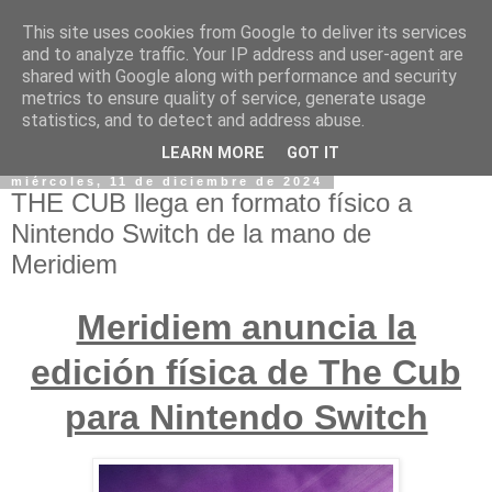
This site uses cookies from Google to deliver its services
and to analyze traffic. Your IP address and user-agent are
shared with Google along with performance and security
metrics to ensure quality of service, generate usage
statistics, and to detect and address abuse.
LEARN MORE
GOT IT
miércoles, 11 de diciembre de 2024
THE CUB llega en formato físico a
Nintendo Switch de la mano de
Meridiem
Meridiem anuncia la
edición física de The Cub
para Nintendo Switch