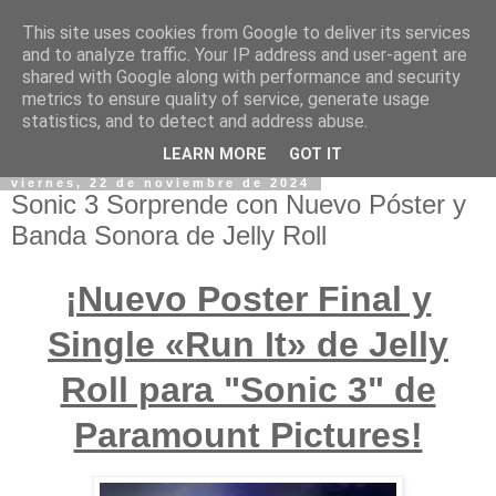
This site uses cookies from Google to deliver its services
and to analyze traffic. Your IP address and user-agent are
shared with Google along with performance and security
metrics to ensure quality of service, generate usage
statistics, and to detect and address abuse.
LEARN MORE
GOT IT
viernes, 22 de noviembre de 2024
Sonic 3 Sorprende con Nuevo Póster y
Banda Sonora de Jelly Roll
¡Nuevo Poster Final y
Single «Run It» de Jelly
Roll para "Sonic 3" de
Paramount Pictures!