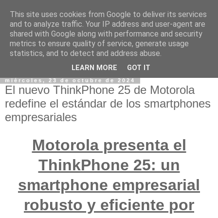
This site uses cookies from Google to deliver its services
and to analyze traffic. Your IP address and user-agent are
shared with Google along with performance and security
metrics to ensure quality of service, generate usage
statistics, and to detect and address abuse.
LEARN MORE
GOT IT
miércoles, 23 de octubre de 2024
El nuevo ThinkPhone 25 de Motorola
redefine el estándar de los smartphones
empresariales
Motorola presenta el
ThinkPhone 25: un
smartphone empresarial
robusto y eficiente por