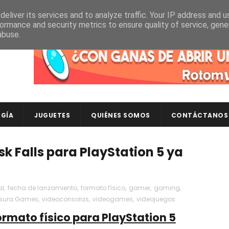
eliver its services and to analyze traffic. Your IP address and 
ormance and security metrics to ensure quality of service, gen
abuse.
Descubre en RotomLoot las últimas colecciones de ca
GÍA
JUGUETES
QUIÉNES SOMOS
CONTÁCTANOS
sk Falls para PlayStation 5 ya
al
,
fecha de lanzamiento
,
formato físico
,
gamer
,
gaming
,
sura Games
,
videoconsolas
,
videogames
,
videojuegos
formato físico para PlayStation 5