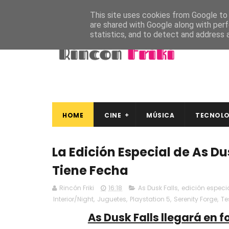
This site uses cookies from Google to d
are shared with Google along with perf
statistics, and to detect and address 
HOME
CINE
MÚSICA
TECNOLO
La Edición Especial de As Du
Tiene Fecha
Rincón Friki
16:18
As Dusk Falls
,
edición especi
Interior/Night
,
Juguetes
,
Playstation 5
,
Serenity Forge
,
Te
As Dusk Falls llegará en 