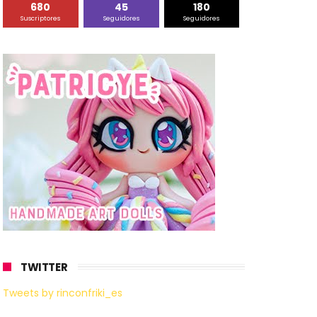
680
45
180
Suscriptores
Seguidores
Seguidores
TWITTER
Tweets by rinconfriki_es