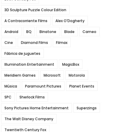
3D Sculpture Puzzle Colour Edition
A Contracorriente Films
Alex O'Dogherty
Android
BQ
Binatone
Blade
Cameo
Cine
Diamond Films
Filmax
Fábrica de juguetes
Illumination Entertainment
MagicBox
Meridiem Games
Microsoft
Motorola
Música
Paramount Pictures
Planet Events
SPC
Sherlock Films
Sony Pictures Home Entertainment
Superzings
The Walt Disney Company
Twentieth Century Fox