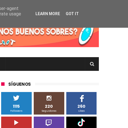
user-agent
erate usage
LEARN MORE
GOT IT
rtas Pokémon TCG en Inglés, Japonés o Chino
SÍGUENOS
1115
220
260
Followers
Seguidores
Likes