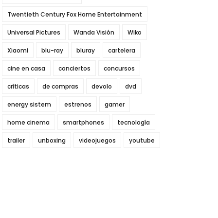
Twentieth Century Fox Home Entertainment
Universal Pictures
Wanda Visión
Wiko
Xiaomi
blu-ray
bluray
cartelera
cine en casa
conciertos
concursos
críticas
de compras
devolo
dvd
energy sistem
estrenos
gamer
home cinema
smartphones
tecnología
trailer
unboxing
videojuegos
youtube