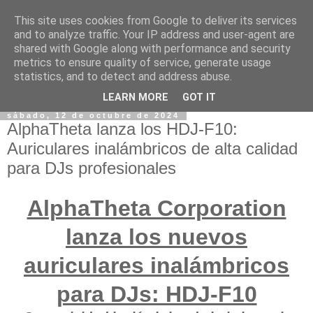
This site uses cookies from Google to deliver its services
and to analyze traffic. Your IP address and user-agent are
shared with Google along with performance and security
metrics to ensure quality of service, generate usage
statistics, and to detect and address abuse.
LEARN MORE
GOT IT
sábado, 12 de octubre de 2024
AlphaTheta lanza los HDJ-F10:
Auriculares inalámbricos de alta calidad
para DJs profesionales
AlphaTheta Corporation
lanza los nuevos
auriculares inalámbricos
para DJs: HDJ-F10