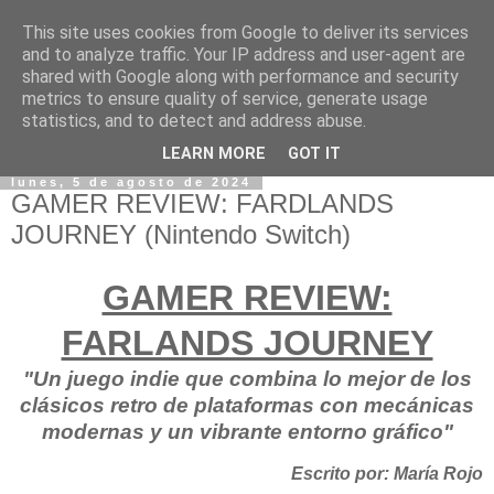
This site uses cookies from Google to deliver its services
and to analyze traffic. Your IP address and user-agent are
shared with Google along with performance and security
metrics to ensure quality of service, generate usage
statistics, and to detect and address abuse.
LEARN MORE
GOT IT
lunes, 5 de agosto de 2024
GAMER REVIEW: FARDLANDS
JOURNEY (Nintendo Switch)
GAMER REVIEW:
FARLANDS JOURNEY
"Un juego indie que combina lo mejor de los
clásicos retro de plataformas con mecánicas
modernas y un vibrante entorno gráfico"
Escrito por: María Rojo