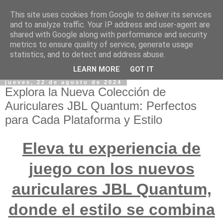
This site uses cookies from Google to deliver its services
and to analyze traffic. Your IP address and user-agent are
shared with Google along with performance and security
metrics to ensure quality of service, generate usage
statistics, and to detect and address abuse.
LEARN MORE
GOT IT
jueves, 22 de agosto de 2024
Explora la Nueva Colección de
Auriculares JBL Quantum: Perfectos
para Cada Plataforma y Estilo
Eleva tu experiencia de
juego con los nuevos
auriculares JBL Quantum,
donde el estilo se combina