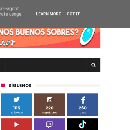
user-agent
erate usage
LEARN MORE
GOT IT
rtas Pokémon TCG en Inglés, Japonés o Chino
SÍGUENOS
1115
220
260
Followers
Seguidores
Likes