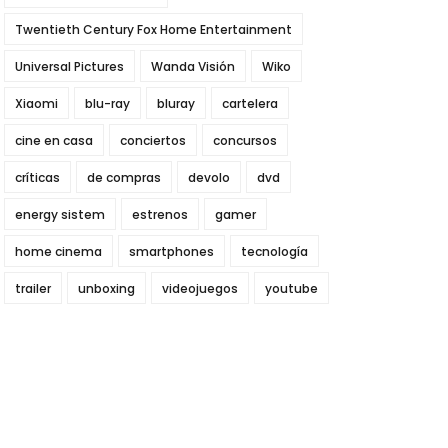
Twentieth Century Fox Home Entertainment
Universal Pictures
Wanda Visión
Wiko
Xiaomi
blu-ray
bluray
cartelera
cine en casa
conciertos
concursos
críticas
de compras
devolo
dvd
energy sistem
estrenos
gamer
home cinema
smartphones
tecnología
trailer
unboxing
videojuegos
youtube