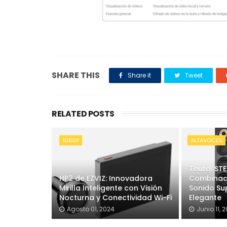
SHARE THIS
Share it
Tweet
RELATED POSTS
1080P
ALTAVOCES
Teufel STE
HP2 de EZVIZ: Innovadora
Combinaci
Mirilla Inteligente con Visión
Sonido Sup
Nocturna y Conectividad Wi-Fi
Elegante
Agosto 01, 2024
Junio 11, 