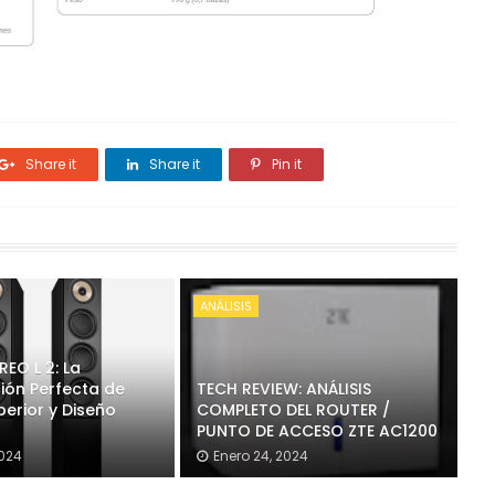
Share it
Share it
Pin it
ANÁLISIS
REO L 2: La
ón Perfecta de
TECH REVIEW: ANÁLISIS
erior y Diseño
COMPLETO DEL ROUTER /
PUNTO DE ACCESO ZTE AC1200
2024
Enero 24, 2024