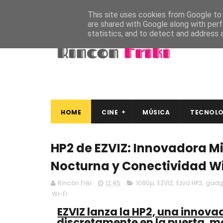
This site uses cookies from Google to d
are shared with Google along with perf
statistics, and to detect and address 
HOME
CINE
MÚSICA
TECNOLO
HP2 de EZVIZ: Innovadora Mir
Nocturna y Conectividad Wi
Rincón Friki
12:45
1080p
,
EZVIZ
,
Ezviz HP2
,
gadg
Wi-Fi
EZVIZ lanza la HP2, una innovad
discretamente en la puerta, me