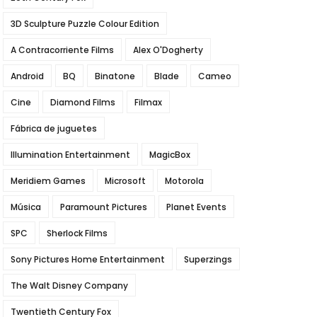
3D Sculpture Puzzle Colour Edition
A Contracorriente Films
Alex O'Dogherty
Android
BQ
Binatone
Blade
Cameo
Cine
Diamond Films
Filmax
Fábrica de juguetes
Illumination Entertainment
MagicBox
Meridiem Games
Microsoft
Motorola
Música
Paramount Pictures
Planet Events
SPC
Sherlock Films
Sony Pictures Home Entertainment
Superzings
The Walt Disney Company
Twentieth Century Fox