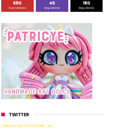
680
45
180
Suscriptores
Seguidores
Seguidores
TWITTER
Tweets by rinconfriki_es