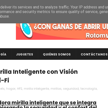
eliver its services and to analyze traffic. Your IP address and 
ormance and security metrics to ensure quality of service, gen
abuse.
Descubre en RotomLoot las últimas colecciones de ca
GÍA
JUGUETES
QUIÉNES SOMOS
CONTÁCTANOS
illa Inteligente con Visión
-Fi
ets
,
hogar
,
HP2
,
mirilla inteligente
,
mirillas
,
seguridad
,
tecnología
,
ora mirilla inteligente que se integra
jorando la seguridad y el confort del