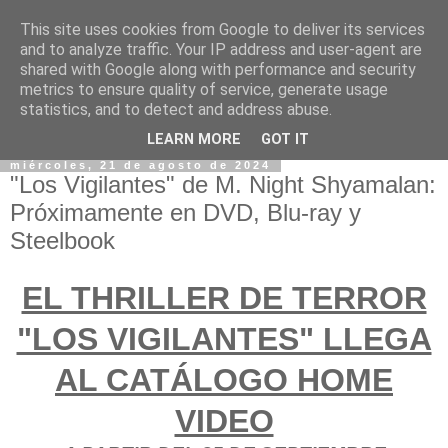
This site uses cookies from Google to deliver its services
and to analyze traffic. Your IP address and user-agent are
shared with Google along with performance and security
metrics to ensure quality of service, generate usage
statistics, and to detect and address abuse.
LEARN MORE
GOT IT
miércoles, 21 de agosto de 2024
"Los Vigilantes" de M. Night Shyamalan:
Próximamente en DVD, Blu-ray y
Steelbook
EL THRILLER DE TERROR
"LOS VIGILANTES" LLEGA
AL CATÁLOGO HOME
VIDEO