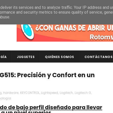
eliver its services and to analyze traffic. Your IP address and 
ormance and security metrics to ensure quality of service, gen
abuse.
Descubre en RotomLoot las últimas colecciones de ca
GÍA
JUGUETES
QUIÉNES SOMOS
CONTÁCTANOS
G515: Precisión y Confort en un
g
,
hardware
,
KEYCONTROL
,
Lightspeed
,
Logitech
,
Logitech G
,
nología
ado de bajo perfil diseñado para llevar
 a un nivel superior