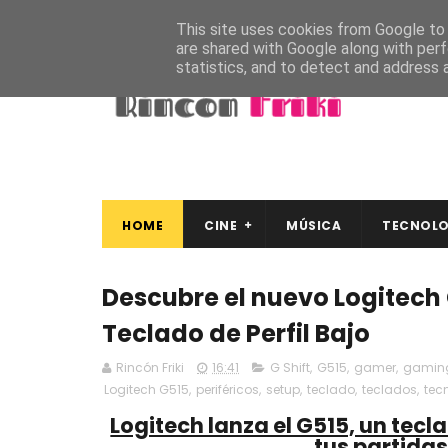
This site uses cookies from Google to d
are shared with Google along with perf
statistics, and to detect and address 
HOME
CINE
MÚSICA
TECNOLO
Descubre el nuevo Logitech 
Teclado de Perfil Bajo
Rincón Friki
16:41
G Shift
,
G515
,
gamer
,
gamin
Logitech G515
,
periféricos
,
setup
,
teclado
,
teclados
,
tec
Logitech lanza el G515, un tecl
tus partidas