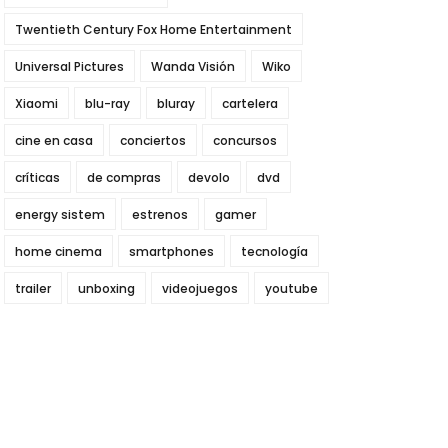
Twentieth Century Fox Home Entertainment
Universal Pictures
Wanda Visión
Wiko
Xiaomi
blu-ray
bluray
cartelera
cine en casa
conciertos
concursos
críticas
de compras
devolo
dvd
energy sistem
estrenos
gamer
home cinema
smartphones
tecnología
trailer
unboxing
videojuegos
youtube