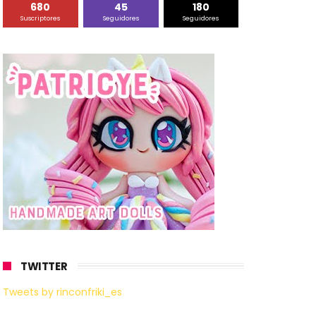
680
45
180
Suscriptores
Seguidores
Seguidores
TWITTER
Tweets by rinconfriki_es