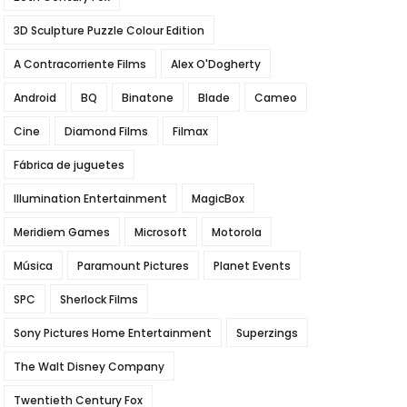
3D Sculpture Puzzle Colour Edition
A Contracorriente Films
Alex O'Dogherty
Android
BQ
Binatone
Blade
Cameo
Cine
Diamond Films
Filmax
Fábrica de juguetes
Illumination Entertainment
MagicBox
Meridiem Games
Microsoft
Motorola
Música
Paramount Pictures
Planet Events
SPC
Sherlock Films
Sony Pictures Home Entertainment
Superzings
The Walt Disney Company
Twentieth Century Fox