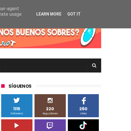
user-agent
erate usage
LEARN MORE
GOT IT
rtas Pokémon TCG en Inglés, Japonés o Chino
SÍGUENOS
1115
220
260
Followers
Seguidores
Likes