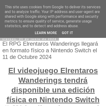
This site uses cookies from Google to deliver its services
and to analyze traffic. Your IP address and user-agent are
shared with Google along with performance and security
metrics to ensure quality of service, generate usage
statistics, and to detect and address abuse.
LEARN MORE
GOT IT
viernes, 21 de junio de 2024
El RPG Elrentaros Wanderings llegará
en formato físico a Nintendo Switch el
11 de Octubre 2024
El videojuego Elrentaros
Wanderings tendrá
disponible una edición
física en Nintendo Switch