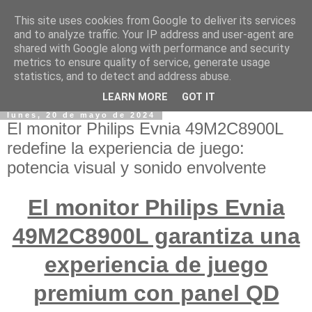
This site uses cookies from Google to deliver its services
and to analyze traffic. Your IP address and user-agent are
shared with Google along with performance and security
metrics to ensure quality of service, generate usage
statistics, and to detect and address abuse.
LEARN MORE
GOT IT
lunes, 20 de mayo de 2024
El monitor Philips Evnia 49M2C8900L
redefine la experiencia de juego:
potencia visual y sonido envolvente
El monitor Philips Evnia
49M2C8900L garantiza una
experiencia de juego
premium con panel QD