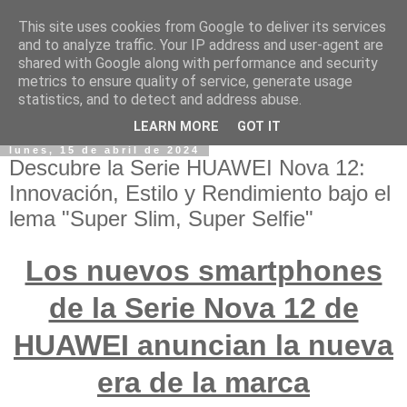
This site uses cookies from Google to deliver its services
and to analyze traffic. Your IP address and user-agent are
shared with Google along with performance and security
metrics to ensure quality of service, generate usage
statistics, and to detect and address abuse.
LEARN MORE
GOT IT
lunes, 15 de abril de 2024
Descubre la Serie HUAWEI Nova 12:
Innovación, Estilo y Rendimiento bajo el
lema "Super Slim, Super Selfie"
Los nuevos smartphones
de la Serie Nova 12 de
HUAWEI anuncian la nueva
era de la marca