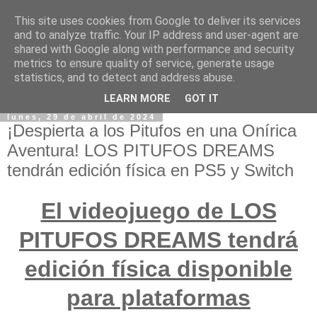
This site uses cookies from Google to deliver its services
and to analyze traffic. Your IP address and user-agent are
shared with Google along with performance and security
metrics to ensure quality of service, generate usage
statistics, and to detect and address abuse.
LEARN MORE
GOT IT
lunes, 29 de abril de 2024
¡Despierta a los Pitufos en una Onírica
Aventura! LOS PITUFOS DREAMS
tendrán edición física en PS5 y Switch
El videojuego de LOS
PITUFOS DREAMS tendrá
edición física disponible
para plataformas