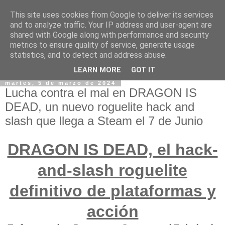
This site uses cookies from Google to deliver its services
and to analyze traffic. Your IP address and user-agent are
shared with Google along with performance and security
metrics to ensure quality of service, generate usage
statistics, and to detect and address abuse.
LEARN MORE
GOT IT
martes, 5 de marzo de 2024
Lucha contra el mal en DRAGON IS
DEAD, un nuevo roguelite hack and
slash que llega a Steam el 7 de Junio
DRAGON IS DEAD, el hack-
and-slash roguelite
definitivo de plataformas y
acción