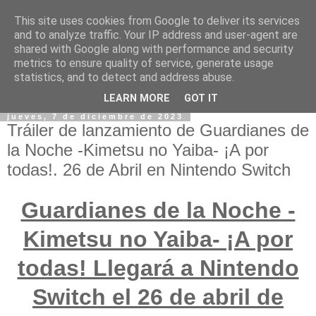
This site uses cookies from Google to deliver its services
and to analyze traffic. Your IP address and user-agent are
shared with Google along with performance and security
metrics to ensure quality of service, generate usage
statistics, and to detect and address abuse.
LEARN MORE
GOT IT
jueves, 7 de diciembre de 2023
Tráiler de lanzamiento de Guardianes de
la Noche -Kimetsu no Yaiba- ¡A por
todas!. 26 de Abril en Nintendo Switch
Guardianes de la Noche -
Kimetsu no Yaiba- ¡A por
todas! Llegará a Nintendo
Switch el 26 de abril de