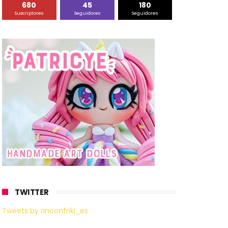
680
45
180
Suscriptores
Seguidores
Seguidores
TWITTER
Tweets by rinconfriki_es