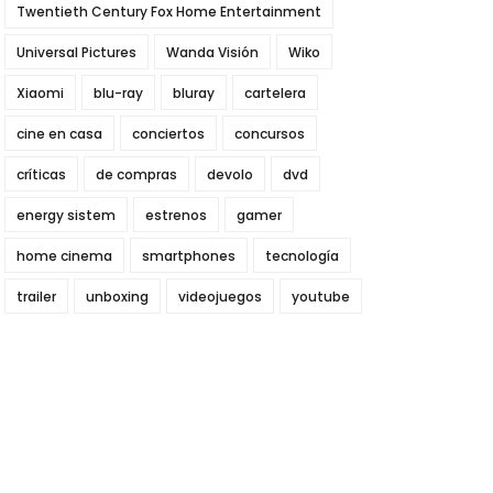
Twentieth Century Fox Home Entertainment
Universal Pictures
Wanda Visión
Wiko
Xiaomi
blu-ray
bluray
cartelera
cine en casa
conciertos
concursos
críticas
de compras
devolo
dvd
energy sistem
estrenos
gamer
home cinema
smartphones
tecnología
trailer
unboxing
videojuegos
youtube