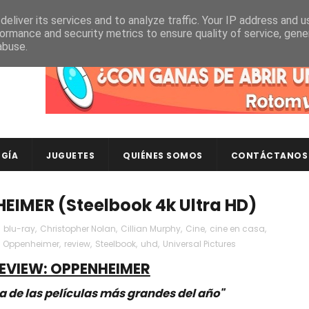
eliver its services and to analyze traffic. Your IP address and 
ormance and security metrics to ensure quality of service, gen
abuse.
Descubre en RotomLoot las últimas colecciones de ca
GÍA
JUGUETES
QUIÉNES SOMOS
CONTÁCTANOS
IMER (Steelbook 4k Ultra HD)
,
blu-ray
,
Christopher Nolan
,
Cillian Murphy
,
Cine
,
cine en casa
,
,
Oppenheimer
,
review
,
Steelbook
,
uhd
,
Universal Pictures
EVIEW: OPPENHEIMER
 de las películas más grandes del año"