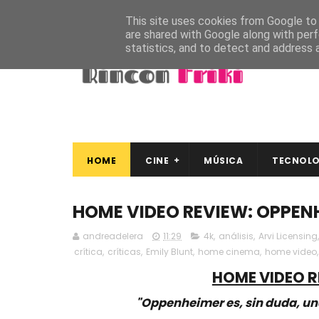
This site uses cookies from Google to d
are shared with Google along with perf
statistics, and to detect and address 
HOME
CINE
MÚSICA
TECNOLO
HOME VIDEO REVIEW: OPPENHE
andreadelera
11:29
4k
,
análisis
,
Arvi Licensing
crítica
,
críticas
,
Emily Blunt
,
home cinema
,
home video
HOME VIDEO R
"Oppenheimer es, sin duda, una