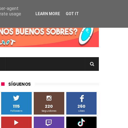
user-agent
erate usage
LEARN MORE
GOT IT
rtas Pokémon TCG en Inglés, Japonés o Chino
SÍGUENOS
1115
220
260
Followers
Seguidores
Likes