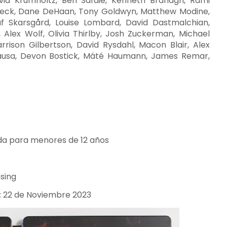
vid Krumholtz, Ben Safdie, Kenneth Branagh, Rami
leck, Dane DeHaan, Tony Goldwyn, Matthew Modine,
f Skarsgård, Louise Lombard, David Dastmalchian,
 Alex Wolf, Olivia Thirlby, Josh Zuckerman, Michael
rrison Gilbertson, David Rysdahl, Macon Blair, Alex
ausa, Devon Bostick, Máté Haumann, James Remar,
a para menores de 12 años
nsing
: 22 de Noviembre 2023