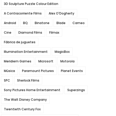
3D Sculpture Puzzle Colour Edition
A Contracorriente Films
Alex O'Dogherty
Android
BQ
Binatone
Blade
Cameo
Cine
Diamond Films
Filmax
Fábrica de juguetes
Illumination Entertainment
MagicBox
Meridiem Games
Microsoft
Motorola
Música
Paramount Pictures
Planet Events
SPC
Sherlock Films
Sony Pictures Home Entertainment
Superzings
The Walt Disney Company
Twentieth Century Fox