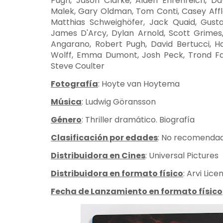
Pugh, Jason Clarke, Alden Ehrenreich, Da
Malek, Gary Oldman, Tom Conti, Casey Aff
Matthias Schweighöfer, Jack Quaid, Gusta
James D'Arcy, Dylan Arnold, Scott Grimes,
Angarano, Robert Pugh, David Bertucci, Ha
Wolff, Emma Dumont, Josh Peck, Trond F
Steve Coulter
Fotografía
: Hoyte van Hoytema
Música
: Ludwig Göransson
Género
: Thriller dramático. Biografía
Clasificación por edades
: No recomendad
Distribuidora en Cines
: Universal Pictures
Distribuidora en formato físico
: Arvi Lice
Fecha de Lanzamiento en formato físico