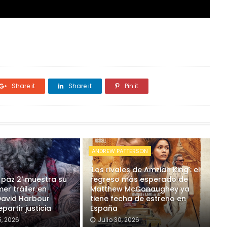
Share it
Share it
Pin it
ANDREW PATTERSON
'Los rivales de Amziah King': el
 paz 2' muestra su
regreso más esperado de
mer tráiler en
Matthew McConaughey ya
David Harbour
tiene fecha de estreno en
partir justicia
España
, 2026
Julio 30, 2026