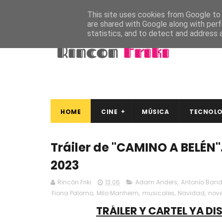
This site uses cookies from Google to d
are shared with Google along with perf
statistics, and to detect and address 
HOME
CINE
MÚSICA
TECNOLO
Tráiler de "CAMINO A BELÉN".
2023
Rincón Friki
13:06
Adam Anders
,
Antonio Ban
Fiona Palomo
,
Milo Manheim
,
musicales
,
Navidad
,
nov
TRÁILER Y CARTEL YA DI