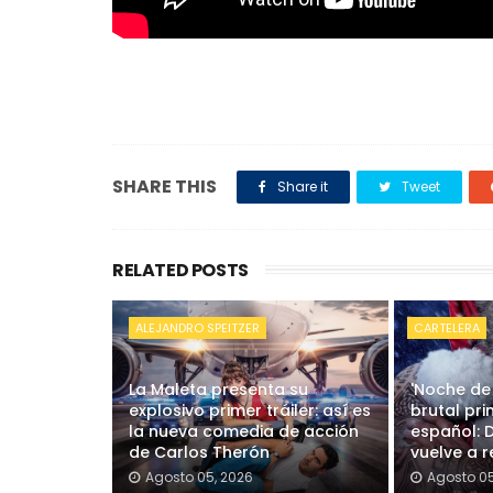
SHARE THIS
Share it
Tweet
RELATED POSTS
ALEJANDRO SPEITZER
CARTELERA
La Maleta presenta su
'Noche de
explosivo primer tráiler: así es
brutal pri
la nueva comedia de acción
español: 
de Carlos Therón
vuelve a re
Agosto 05, 2026
Agosto 05