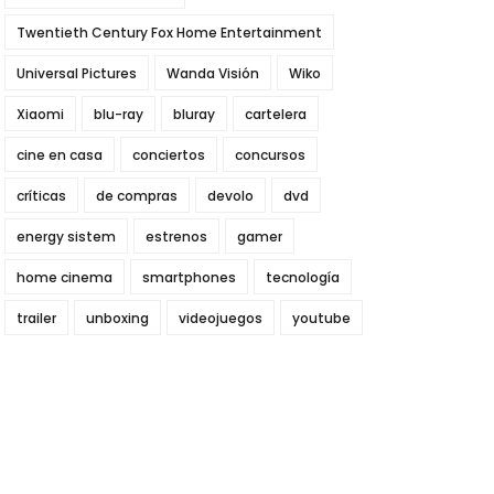
Twentieth Century Fox Home Entertainment
Universal Pictures
Wanda Visión
Wiko
Xiaomi
blu-ray
bluray
cartelera
cine en casa
conciertos
concursos
críticas
de compras
devolo
dvd
energy sistem
estrenos
gamer
home cinema
smartphones
tecnología
trailer
unboxing
videojuegos
youtube