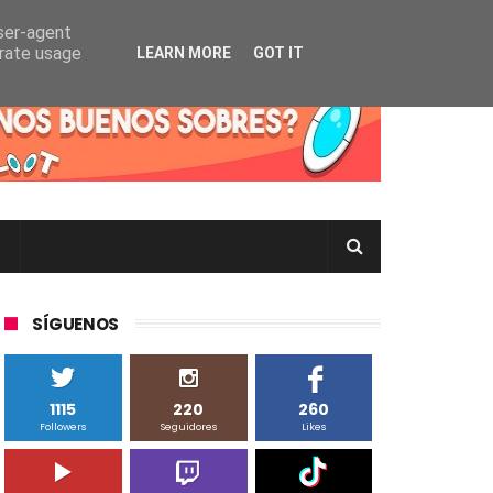
user-agent
erate usage
LEARN MORE
GOT IT
rtas Pokémon TCG en Inglés, Japonés o Chino
SÍGUENOS
1115
220
260
Followers
Seguidores
Likes