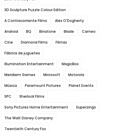
3D Sculpture Puzzle Colour Edition
A Contracorriente Films
Alex O'Dogherty
Android
BQ
Binatone
Blade
Cameo
Cine
Diamond Films
Filmax
Fábrica de juguetes
Illumination Entertainment
MagicBox
Meridiem Games
Microsoft
Motorola
Música
Paramount Pictures
Planet Events
SPC
Sherlock Films
Sony Pictures Home Entertainment
Superzings
The Walt Disney Company
Twentieth Century Fox