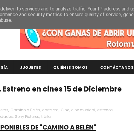
eliver its services and to analyze traffic. Your IP address and 
ormance and security metrics to ensure quality of service, gen
abuse.
Descubre en RotomLoot las últimas colecciones de ca
GÍA
JUGUETES
QUIÉNES SOMOS
CONTÁCTANOS
 Estreno en cines 15 de Diciembre
deras
,
Camino a Belén
,
cartelera
,
Cine
,
cine musical
,
estrenos
,
edades
,
Sony Pictures
,
tráiler
SPONIBLES DE "CAMINO A BELÉN"