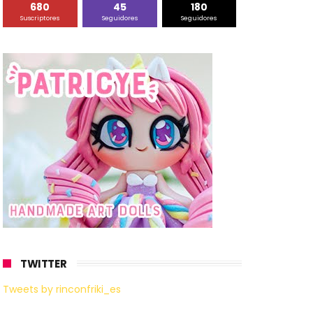
680
45
180
Suscriptores
Seguidores
Seguidores
TWITTER
Tweets by rinconfriki_es