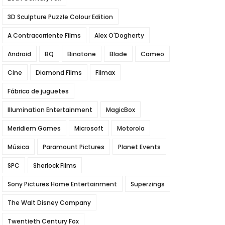
3D Sculpture Puzzle Colour Edition
A Contracorriente Films
Alex O'Dogherty
Android
BQ
Binatone
Blade
Cameo
Cine
Diamond Films
Filmax
Fábrica de juguetes
Illumination Entertainment
MagicBox
Meridiem Games
Microsoft
Motorola
Música
Paramount Pictures
Planet Events
SPC
Sherlock Films
Sony Pictures Home Entertainment
Superzings
The Walt Disney Company
Twentieth Century Fox