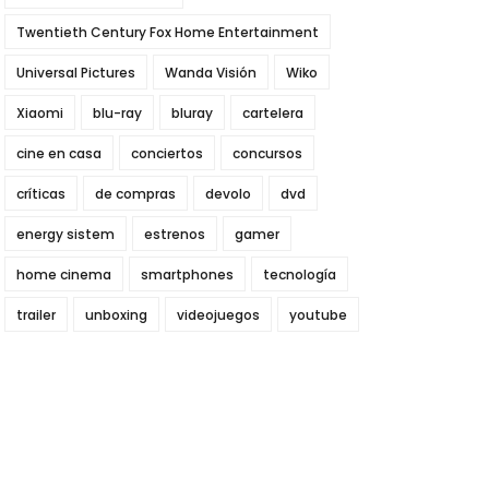
Twentieth Century Fox Home Entertainment
Universal Pictures
Wanda Visión
Wiko
Xiaomi
blu-ray
bluray
cartelera
cine en casa
conciertos
concursos
críticas
de compras
devolo
dvd
energy sistem
estrenos
gamer
home cinema
smartphones
tecnología
trailer
unboxing
videojuegos
youtube