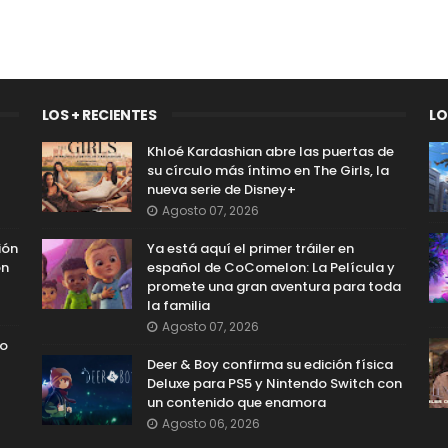
LOS + RECIENTES
LO
Khloé Kardashian abre las puertas de
su círculo más íntimo en The Girls, la
nueva serie de Disney+
Agosto 07, 2026
ión
Ya está aquí el primer tráiler en
on
español de CoComelon: La Película y
promete una gran aventura para toda
la familia
Agosto 07, 2026
so
Deer & Boy confirma su edición física
Deluxe para PS5 y Nintendo Switch con
un contenido que enamora
Agosto 06, 2026