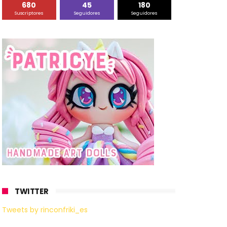
680
45
180
Suscriptores
Seguidores
Seguidores
TWITTER
Tweets by rinconfriki_es