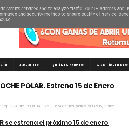
eliver its services and to analyze traffic. Your IP address and 
ormance and security metrics to ensure quality of service, gen
abuse.
Descubre en RotomLoot las últimas colecciones de ca
GÍA
JUGUETES
QUIÉNES SOMOS
CONTÁCTANOS
NOCHE POLAR. Estreno 15 de Enero
a López
,
Jodie Foster
,
Kali Reis
,
novedades
,
series
,
series tv
,
tráiler
,
 se estrena el próximo 15 de enero