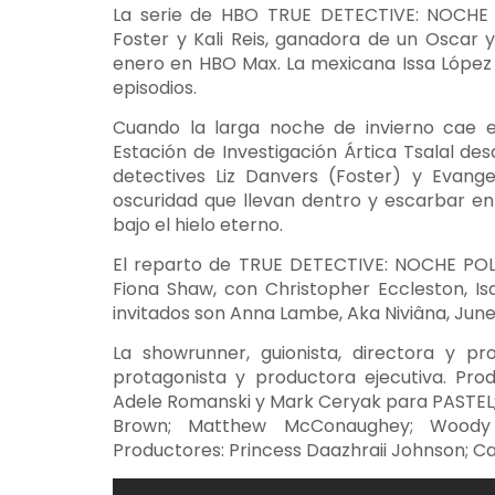
La serie de HBO TRUE DETECTIVE: NOCHE P
Foster y Kali Reis, ganadora de un Oscar
enero en HBO Max. La mexicana Issa López e
episodios.
Cuando la larga noche de invierno cae e
Estación de Investigación Ártica Tsalal des
detectives Liz Danvers (Foster) y Evange
oscuridad que llevan dentro y escarbar e
bajo el hielo eterno.
El reparto de TRUE DETECTIVE: NOCHE POLAR
Fiona Shaw, con Christopher Eccleston, Is
invitados son Anna Lambe, Aka Niviâna, June
La showrunner, guionista, directora y pr
protagonista y productora ejecutiva. Prod
Adele Romanski y Mark Ceryak para PASTEL; 
Brown; Matthew McConaughey; Woody Ha
Productores: Princess Daazhraii Johnson; 