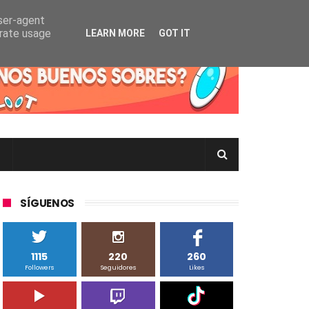
user-agent
erate usage
LEARN MORE
GOT IT
rtas Pokémon TCG en Inglés, Japonés o Chino
SÍGUENOS
1115
220
260
Followers
Seguidores
Likes