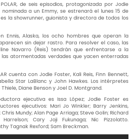
OLAR, de seis episodios, protagonizada por Jodie
 y nominada a un Emmy, se estrenará el lunes 15 de
s la showrunner, guionista y directora de todos los
n Ennis, Alaska, los ocho hombres que operan la
aparecen sin dejar rastro. Para resolver el caso, las
line Navarro (Reis) tendrán que enfrentarse a la
n las atormentadas verdades que yacen enterradas
 cuenta con Jodie Foster, Kali Reis, Finn Bennett,
abella Star LaBlanc y John Hawkes. Los intérpretes
 Thiele, Diane Benson y Joel D. Montgrand.
oductora ejecutiva es Issa López; Jodie Foster es
uctores ejecutivos: Mari Jo Winkler; Barry Jenkins,
Chris Mundy; Alan Page Arriaga; Steve Golin; Richard
rrelson; Cary Joji Fukunaga; Nic Pizzolatto.
Cathy Tagnak Rexford; Sam Breckman.