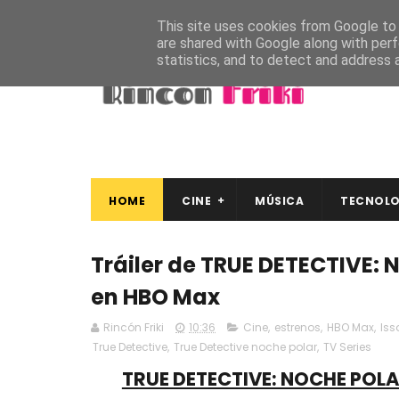
This site uses cookies from Google to d
are shared with Google along with perf
statistics, and to detect and address 
HOME
CINE
MÚSICA
TECNOLO
Tráiler de TRUE DETECTIVE: 
en HBO Max
Rincón Friki
10:36
Cine
,
estrenos
,
HBO Max
,
Iss
True Detective
,
True Detective noche polar
,
TV Series
TRUE DETECTIVE: NOCHE POLAR