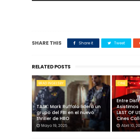
SHARE THIS
Share it
Tweet
RELATED POSTS
BRAD INGELSBY
CINE
Entre Disf
TASK: Mark Ruffalo lidera un
Asistimos 
grupo del FBI en el nuevo
LAST OF U
thriller de HBO
Cines Cal
Mayo 19, 2025
Abril 10, 2