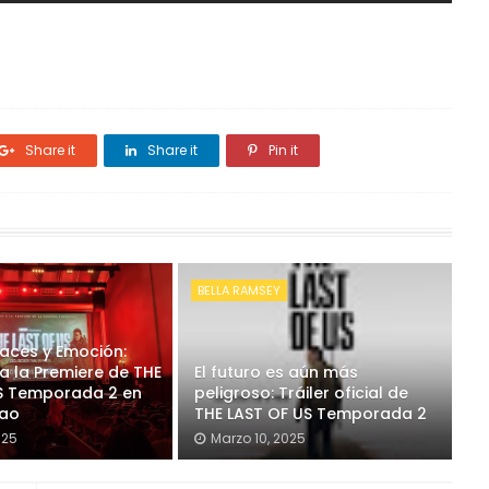
Share it
Share it
Pin it
BELLA RAMSEY
races y Emoción:
a la Premiere de THE
El futuro es aún más
S Temporada 2 en
peligroso: Tráiler oficial de
lao
THE LAST OF US Temporada 2
025
Marzo 10, 2025