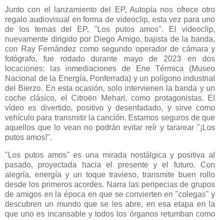
Junto con el lanzamiento del EP, Autopía nos ofrece otro
regalo audiovisual en forma de videoclip, esta vez para uno
de los temas del EP, "Los putos amos". El videoclip,
nuevamente dirigido por Diego Amigo, bajista de la banda,
con Ray Fernández como segundo operador de cámara y
fotógrafo, fue rodado durante mayo de 2023 en dos
locaciones: las inmediaciones de Ene Térmica (Museo
Nacional de la Energía, Ponferrada) y un polígono industrial
del Bierzo. En esta ocasión, solo intervienen la banda y un
coche clásico, el Citroën Mehari, como protagonistas. El
vídeo es divertido, positivo y desenfadado, y sirve como
vehículo para transmitir la canción. Estamos seguros de que
aquellos que lo vean no podrán evitar reír y tararear "¡Los
putos amos!".
"Los putos amos" es una mirada nostálgica y positiva al
pasado, proyectada hacia el presente y el futuro. Con
alegría, energía y un toque travieso, transmite buen rollo
desde los primeros acordes. Narra las peripecias de grupos
de amigos en la época en que se convierten en "colegas" y
descubren un mundo que se les abre, en esa etapa en la
que uno es incansable y todos los órganos retumban como