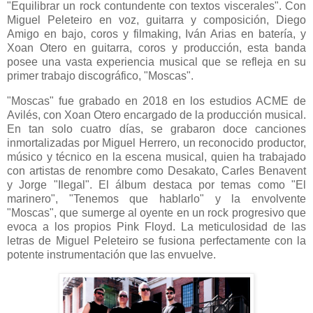
"Equilibrar un rock contundente con textos viscerales". Con
Miguel Peleteiro en voz, guitarra y composición, Diego
Amigo en bajo, coros y filmaking, Iván Arias en batería, y
Xoan Otero en guitarra, coros y producción, esta banda
posee una vasta experiencia musical que se refleja en su
primer trabajo discográfico, "Moscas".
"Moscas" fue grabado en 2018 en los estudios ACME de
Avilés, con Xoan Otero encargado de la producción musical.
En tan solo cuatro días, se grabaron doce canciones
inmortalizadas por Miguel Herrero, un reconocido productor,
músico y técnico en la escena musical, quien ha trabajado
con artistas de renombre como Desakato, Carles Benavent
y Jorge "Ilegal". El álbum destaca por temas como "El
marinero", "Tenemos que hablarlo" y la envolvente
"Moscas", que sumerge al oyente en un rock progresivo que
evoca a los propios Pink Floyd. La meticulosidad de las
letras de Miguel Peleteiro se fusiona perfectamente con la
potente instrumentación que las envuelve.