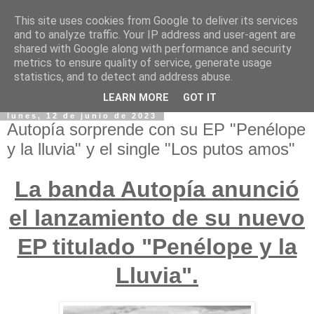
This site uses cookies from Google to deliver its services
and to analyze traffic. Your IP address and user-agent are
shared with Google along with performance and security
metrics to ensure quality of service, generate usage
statistics, and to detect and address abuse.
LEARN MORE
GOT IT
lunes, 12 de junio de 2023
Autopía sorprende con su EP "Penélope
y la lluvia" y el single "Los putos amos"
La banda Autopía anunció
el lanzamiento de su nuevo
EP titulado "Penélope y la
Lluvia".