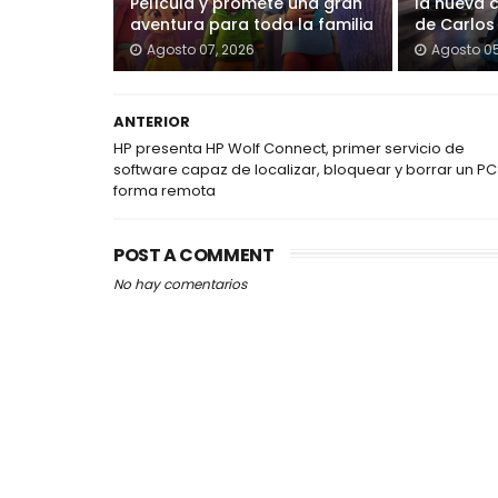
Película y promete una gran
la nueva 
aventura para toda la familia
de Carlos
Agosto 07, 2026
Agosto 05
ANTERIOR
HP presenta HP Wolf Connect, primer servicio de
software capaz de localizar, bloquear y borrar un P
forma remota
POST A COMMENT
No hay comentarios