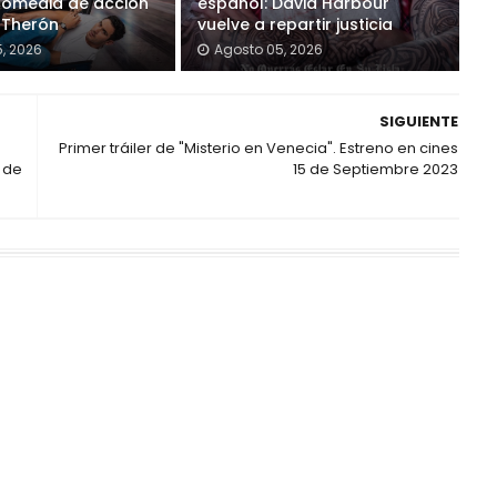
comedia de acción
español: David Harbour
 Therón
vuelve a repartir justicia
, 2026
Agosto 05, 2026
SIGUIENTE
Primer tráiler de "Misterio en Venecia". Estreno en cines
C de
15 de Septiembre 2023