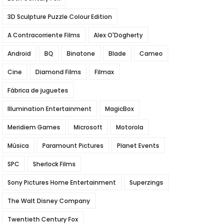
3D Sculpture Puzzle Colour Edition
A Contracorriente Films
Alex O'Dogherty
Android
BQ
Binatone
Blade
Cameo
Cine
Diamond Films
Filmax
Fábrica de juguetes
Illumination Entertainment
MagicBox
Meridiem Games
Microsoft
Motorola
Música
Paramount Pictures
Planet Events
SPC
Sherlock Films
Sony Pictures Home Entertainment
Superzings
The Walt Disney Company
Twentieth Century Fox