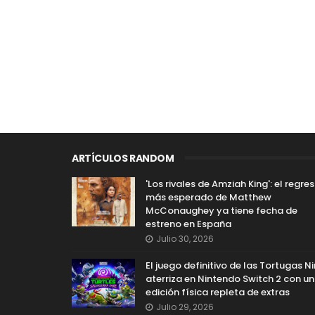
ARTÍCULOS RANDOM
'Los rivales de Amziah King': el regre
más esperado de Matthew
McConaughey ya tiene fecha de
estreno en España
Julio 30, 2026
El juego definitivo de las Tortugas Ni
aterriza en Nintendo Switch 2 con u
edición física repleta de extras
Julio 29, 2026