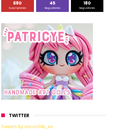
680
45
180
Suscriptores
Seguidores
Seguidores
TWITTER
Tweets by rinconfriki_es