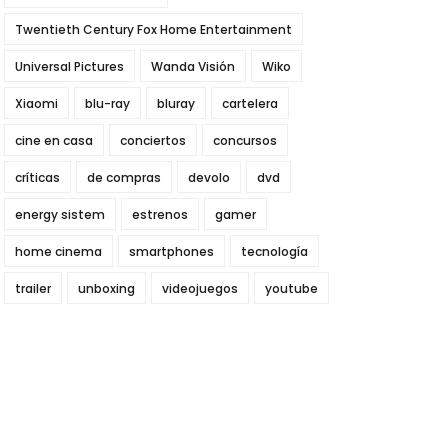
Twentieth Century Fox Home Entertainment
Universal Pictures
Wanda Visión
Wiko
Xiaomi
blu-ray
bluray
cartelera
cine en casa
conciertos
concursos
críticas
de compras
devolo
dvd
energy sistem
estrenos
gamer
home cinema
smartphones
tecnología
trailer
unboxing
videojuegos
youtube