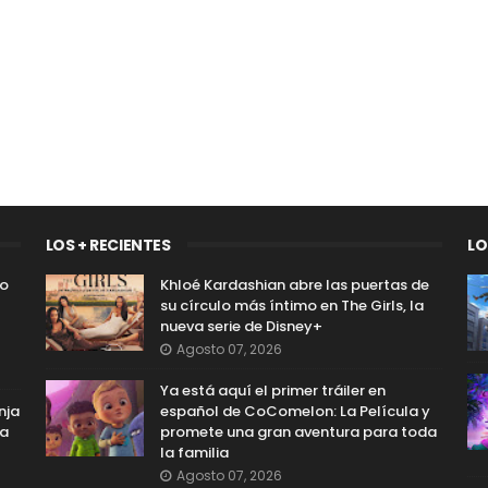
LOS + RECIENTES
LO
so
Khloé Kardashian abre las puertas de
su círculo más íntimo en The Girls, la
nueva serie de Disney+
Agosto 07, 2026
Ya está aquí el primer tráiler en
nja
español de CoComelon: La Película y
na
promete una gran aventura para toda
la familia
Agosto 07, 2026