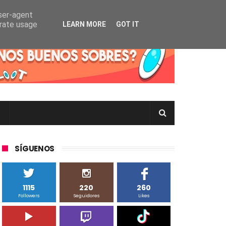
user-agent
erate usage
LEARN MORE
GOT IT
rtas Pokémon TCG en Inglés, Japonés o Chino
SÍGUENOS
1115
220
260
Followers
Seguidores
Likes