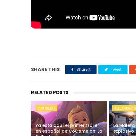
SHARE THIS
Share it
Tweet
RELATED POSTS
CARTELERA
ALEJANDRO S
Ya está aquí el primer tráiler
La Maleta
en español de CoComelon: La
explosivo 