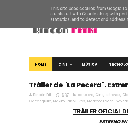
This site uses cookies from Google to d
are shared with Google along with perf
statistics, and to detect and address 
HOME
CINE
MÚSICA
TECNOLO
Tráiler de "La Pecera". Estr
Rincón Friki
15:37
cartelera
,
Cine
,
estrenos
,
Glo
Carrasquillo
,
Maximiliano Rivas
,
Modesto Lacén
,
noved
TRÁILER OFICIAL D
ESTRENO EN 