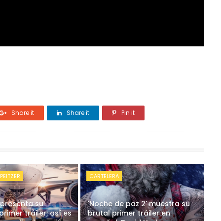
Share it
Share it
Pin it
PEITZER
CARTELERA
 presenta su
'Noche de paz 2' muestra su
primer tráiler: así es
brutal primer tráiler en