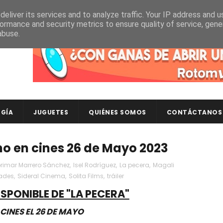
eliver its services and to analyze traffic. Your IP address and 
ormance and security metrics to ensure quality of service, gen
abuse.
Descubre en RotomLoot las últimas colecciones de ca
GÍA
JUGUETES
QUIÉNES SOMOS
CONTÁCTANOS
eno en cines 26 de Mayo 2023
rimar Marrero Sánchez
,
Isel Rodríguez
,
La pecera
,
Magali
ades
,
Sideral Cinema
,
Solita Films
,
tráiler
ISPONIBLE DE "LA PECERA"
CINES EL 26 DE MAYO