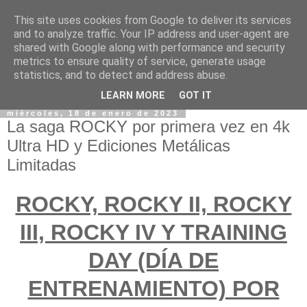
This site uses cookies from Google to deliver its services
and to analyze traffic. Your IP address and user-agent are
shared with Google along with performance and security
metrics to ensure quality of service, generate usage
statistics, and to detect and address abuse.
LEARN MORE
GOT IT
miércoles, 18 de enero de 2023
La saga ROCKY por primera vez en 4k
Ultra HD y Ediciones Metálicas
Limitadas
ROCKY, ROCKY II, ROCKY
III, ROCKY IV Y TRAINING
DAY (DÍA DE
ENTRENAMIENTO) POR